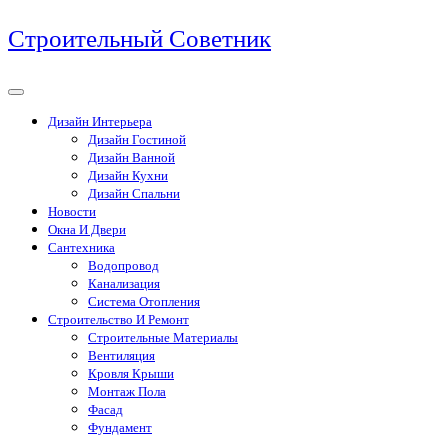
Перейти
Строительный Советник
к
содержимому
Дизайн Интерьера
Дизайн Гостиной
Дизайн Ванной
Дизайн Кухни
Дизайн Спальни
Новости
Окна И Двери
Сантехника
Водопровод
Канализация
Система Отопления
Строительство И Ремонт
Строительные Материалы
Вентиляция
Кровля Крыши
Монтаж Пола
Фасад
Фундамент