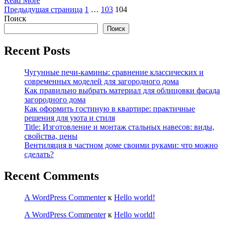
Read More
Пагинация
Страница
Страница
Страница
Предыдущая страница
1
…
103
104
Поиск
записей
Поиск
Recent Posts
Чугунные печи-камины: сравнение классических и
современных моделей для загородного дома
Как правильно выбрать материал для облицовки фасада
загородного дома
Как оформить гостиную в квартире: практичные
решения для уюта и стиля
Title: Изготовление и монтаж стальных навесов: виды,
свойства, цены
Вентиляция в частном доме своими руками: что можно
сделать?
Recent Comments
A WordPress Commenter
к
Hello world!
A WordPress Commenter
к
Hello world!