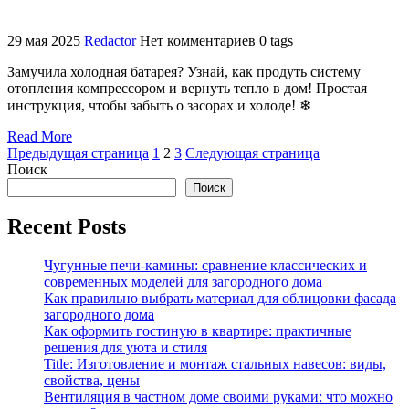
29 мая 2025
Redactor
Нет комментариев
0 tags
Замучила холодная батарея? Узнай, как продуть систему
отопления компрессором и вернуть тепло в дом! Простая
инструкция, чтобы забыть о засорах и холоде! ❄
Read More
Пагинация
Страница
Страница
Страница
Предыдущая страница
1
2
3
Следующая страница
Поиск
записей
Поиск
Recent Posts
Чугунные печи-камины: сравнение классических и
современных моделей для загородного дома
Как правильно выбрать материал для облицовки фасада
загородного дома
Как оформить гостиную в квартире: практичные
решения для уюта и стиля
Title: Изготовление и монтаж стальных навесов: виды,
свойства, цены
Вентиляция в частном доме своими руками: что можно