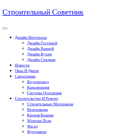
Перейти
Строительный Советник
к
содержимому
Дизайн Интерьера
Дизайн Гостиной
Дизайн Ванной
Дизайн Кухни
Дизайн Спальни
Новости
Окна И Двери
Сантехника
Водопровод
Канализация
Система Отопления
Строительство И Ремонт
Строительные Материалы
Вентиляция
Кровля Крыши
Монтаж Пола
Фасад
Фундамент