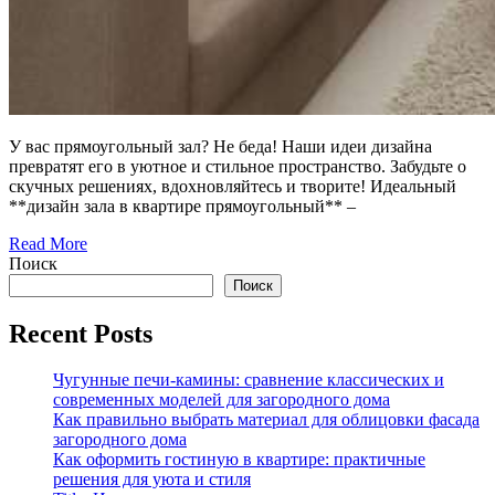
У вас прямоугольный зал? Не беда! Наши идеи дизайна
превратят его в уютное и стильное пространство. Забудьте о
скучных решениях, вдохновляйтесь и творите! Идеальный
**дизайн зала в квартире прямоугольный** –
Read More
Поиск
Поиск
Recent Posts
Чугунные печи-камины: сравнение классических и
современных моделей для загородного дома
Как правильно выбрать материал для облицовки фасада
загородного дома
Как оформить гостиную в квартире: практичные
решения для уюта и стиля