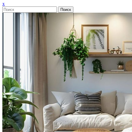
Закрыть
x
меню
Поиск