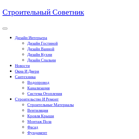
Перейти
Строительный Советник
к
содержимому
Дизайн Интерьера
Дизайн Гостиной
Дизайн Ванной
Дизайн Кухни
Дизайн Спальни
Новости
Окна И Двери
Сантехника
Водопровод
Канализация
Система Отопления
Строительство И Ремонт
Строительные Материалы
Вентиляция
Кровля Крыши
Монтаж Пола
Фасад
Фундамент