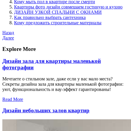
Кому мыть пол в квартире после смерти
Квартиры фото дизайн совмещаем гостиную и кухню
ДИЗАЙН УЗКОЙ СПАЛЬНИ С ОКНАМИ
Как правильно выбрать сантехника
Кому предложить строительные материалы
Навигация
Предыдущая
Назад
запись
Следующая
Далее
по
запись
записям
Explore More
Дизайн зала для квартиры маленькой
фотографии
Мечтаете о стильном зале, даже если у вас мало места?
Секреты дизайна зала для квартиры маленькой фотографии:
уют, функциональность и вау-эффект гарантированы!
Read More
Дизайн небольших залов квартир