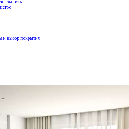
иональность
анство
пы и выбор покрытия