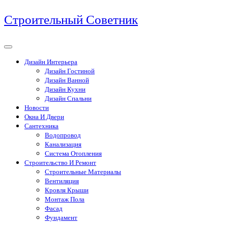
Перейти
Строительный Советник
к
содержимому
Дизайн Интерьера
Дизайн Гостиной
Дизайн Ванной
Дизайн Кухни
Дизайн Спальни
Новости
Окна И Двери
Сантехника
Водопровод
Канализация
Система Отопления
Строительство И Ремонт
Строительные Материалы
Вентиляция
Кровля Крыши
Монтаж Пола
Фасад
Фундамент