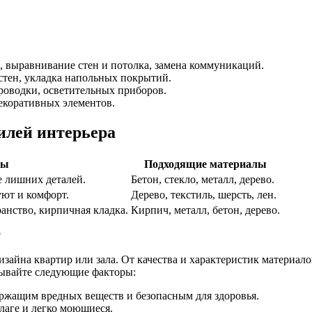
 выравнивание стен и потолка, замена коммуникаций.
стен, укладка напольных покрытий.
роводки, осветительных приборов.
екоративных элементов.
илей интерьера
ты
Подходящие материалы
е лишних деталей.
Бетон, стекло, металл, дерево.
уют и комфорт.
Дерево, текстиль, шерсть, лен.
анство, кирпичная кладка.
Кирпич, металл, бетон, дерево.
?
зайна квартир или зала. От качества и характеристик материало
тывайте следующие факторы:
ержащим вредных веществ и безопасным для здоровья.
лаге и легко моющиеся.