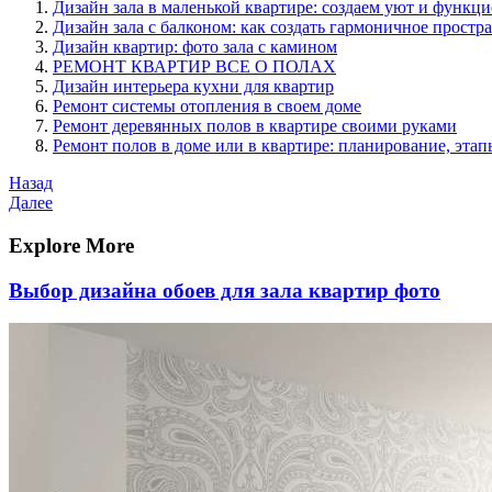
Дизайн зала в маленькой квартире: создаем уют и функц
Дизайн зала с балконом: как создать гармоничное простр
Дизайн квартир: фото зала с камином
РЕМОНТ КВАРТИР ВСЕ О ПОЛАХ
Дизайн интерьера кухни для квартир
Ремонт системы отопления в своем доме
Ремонт деревянных полов в квартире своими руками
Ремонт полов в доме или в квартире: планирование, эта
Навигация
Предыдущая
Назад
запись
Следующая
Далее
по
запись
записям
Explore More
Выбор дизайна обоев для зала квартир фото