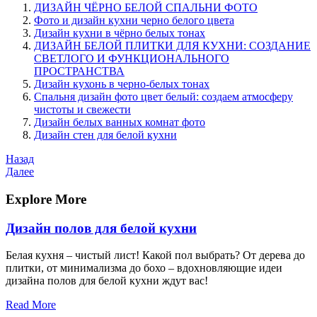
ДИЗАЙН ЧЁРНО БЕЛОЙ СПАЛЬНИ ФОТО
Фото и дизайн кухни черно белого цвета
Дизайн кухни в чёрно белых тонах
ДИЗАЙН БЕЛОЙ ПЛИТКИ ДЛЯ КУХНИ: СОЗДАНИЕ
СВЕТЛОГО И ФУНКЦИОНАЛЬНОГО
ПРОСТРАНСТВА
Дизайн кухонь в черно-белых тонах
Спальня дизайн фото цвет белый: создаем атмосферу
чистоты и свежести
Дизайн белых ванных комнат фото
Дизайн стен для белой кухни
Навигация
Предыдущая
Назад
запись
Следующая
Далее
по
запись
записям
Explore More
Дизайн полов для белой кухни
Белая кухня – чистый лист! Какой пол выбрать? От дерева до
плитки, от минимализма до бохо – вдохновляющие идеи
дизайна полов для белой кухни ждут вас!
Read More