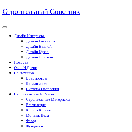
Перейти
Строительный Советник
к
содержимому
Дизайн Интерьера
Дизайн Гостиной
Дизайн Ванной
Дизайн Кухни
Дизайн Спальни
Новости
Окна И Двери
Сантехника
Водопровод
Канализация
Система Отопления
Строительство И Ремонт
Строительные Материалы
Вентиляция
Кровля Крыши
Монтаж Пола
Фасад
Фундамент