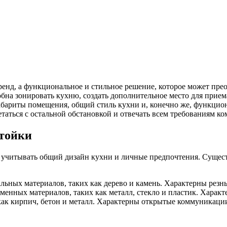
ренд, а функциональное и стильное решение, которое может прео
на зонировать кухню, создать дополнительное место для приема
габариты помещения, общий стиль кухни и, конечно же, функци
аться с остальной обстановкой и отвечать всем требованиям ко
стойки
 учитывать общий дизайн кухни и личные предпочтения. Сущест
льных материалов, таких как дерево и камень. Характерны резн
енных материалов, таких как металл, стекло и пластик. Характ
ак кирпич, бетон и металл. Характерны открытые коммуникации