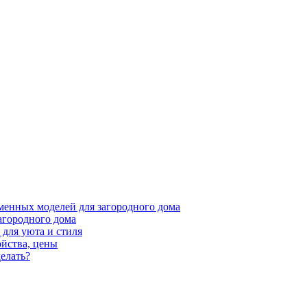
менных моделей для загородного дома
агородного дома
для уюта и стиля
ойства, цены
елать?