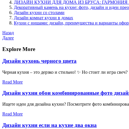
ДИЗАЙН КУХНИ ДЛЯ ДОМА ИЗ БРУСА: ГАРМОНИЯ
Декоративный камень на кухне: фото, дизайн и идеи пре
Дизайн кухни со столами
Дизайн комнат кухни в домах
Кухни с нишами: дизайн, преимущества и варианты офо
Навигация
Предыдущая
Назад
запись
Следующая
Далее
по
запись
записям
Explore More
Дизайн кухонь черного цвета
Черная кухня – это дерзко и стильно! ✨ Но стоит ли игра свеч?
Read More
Дизайн кухни обои комбинированные фото дизай
Ищете идеи для дизайна кухни? Посмотрите фото комбинированн
Read More
Дизайн кухни если на кухне два окна