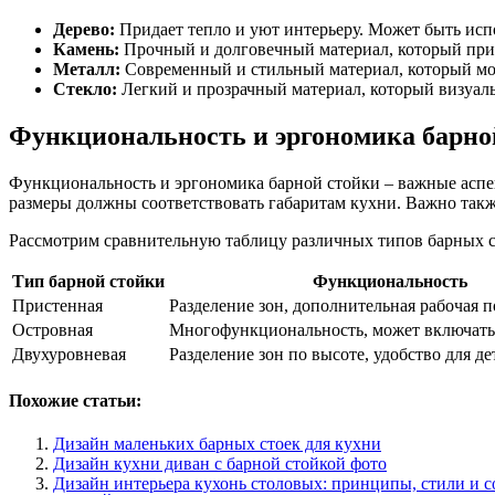
Дерево:
Придает тепло и уют интерьеру. Может быть испо
Камень:
Прочный и долговечный материал, который при
Металл:
Современный и стильный материал, который мож
Стекло:
Легкий и прозрачный материал, который визуаль
Функциональность и эргономика барно
Функциональность и эргономика барной стойки – важные аспек
размеры должны соответствовать габаритам кухни. Важно также
Рассмотрим сравнительную таблицу различных типов барных с
Тип барной стойки
Функциональность
Пристенная
Разделение зон, дополнительная рабочая 
Островная
Многофункциональность, может включать
Двухуровневая
Разделение зон по высоте, удобство для де
Похожие статьи:
Дизайн маленьких барных стоек для кухни
Дизайн кухни диван с барной стойкой фото
Дизайн интерьера кухонь столовых: принципы, стили и 