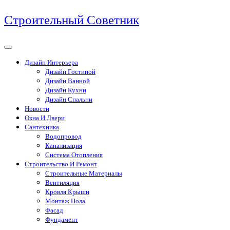
Перейти
Строительный Советник
к
содержимому
Дизайн Интерьера
Дизайн Гостиной
Дизайн Ванной
Дизайн Кухни
Дизайн Спальни
Новости
Окна И Двери
Сантехника
Водопровод
Канализация
Система Отопления
Строительство И Ремонт
Строительные Материалы
Вентиляция
Кровля Крыши
Монтаж Пола
Фасад
Фундамент