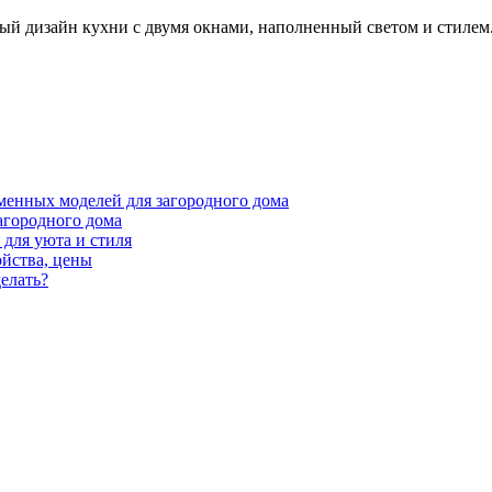
ьный дизайн кухни с двумя окнами, наполненный светом и стиле
менных моделей для загородного дома
агородного дома
для уюта и стиля
ойства, цены
елать?