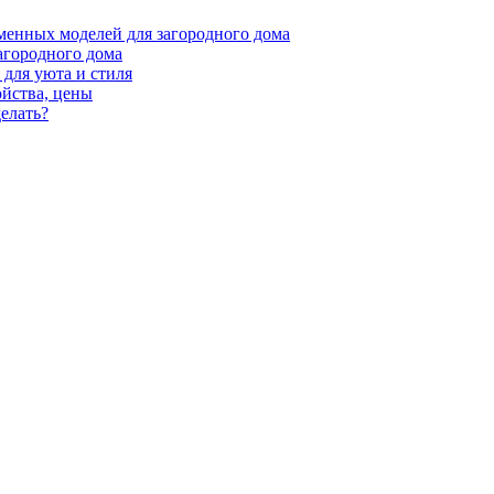
менных моделей для загородного дома
агородного дома
для уюта и стиля
ойства, цены
елать?