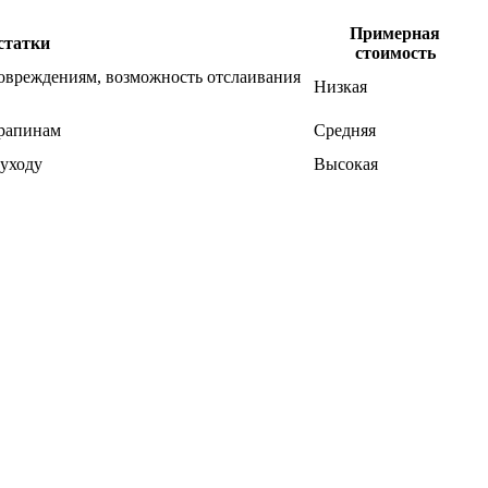
Примерная
статки
стоимость
овреждениям, возможность отслаивания
Низкая
арапинам
Средняя
 уходу
Высокая