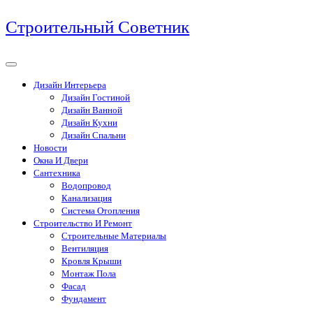
Перейти
Строительный Советник
к
содержимому
Дизайн Интерьера
Дизайн Гостиной
Дизайн Ванной
Дизайн Кухни
Дизайн Спальни
Новости
Окна И Двери
Сантехника
Водопровод
Канализация
Система Отопления
Строительство И Ремонт
Строительные Материалы
Вентиляция
Кровля Крыши
Монтаж Пола
Фасад
Фундамент