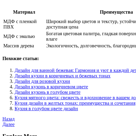
Материал
Преимущества
МДФ с пленкой
Широкий выбор цветов и текстур, устойчив
ПВХ
доступная цена
Богатая цветовая палитра, гладкая поверхн
МДФ с эмалью
влаге
Массив дерева
Экологичность, долговечность, благород
Похожие статьи:
Дизайн для ванной бежевая: Гармония и уют в каждой де
Дизайн кухни в коричневых и бежевых тонах
Дизайн для розовой кухни
Дизайн кухонь в коричневом цвете
Дизайн кухонь в голубом цвете
Кухня мятного цвета: свежесть и вдохновение в вашем д
Кухня дизайн в желтых тонах: преимущества и сочетания
Кухня в голубом цвете дизайн
Навигация
Предыдущая
Назад
запись
Следующая
Далее
по
запись