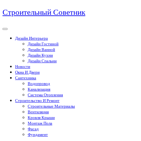
Перейти
Строительный Советник
к
содержимому
Дизайн Интерьера
Дизайн Гостиной
Дизайн Ванной
Дизайн Кухни
Дизайн Спальни
Новости
Окна И Двери
Сантехника
Водопровод
Канализация
Система Отопления
Строительство И Ремонт
Строительные Материалы
Вентиляция
Кровля Крыши
Монтаж Пола
Фасад
Фундамент