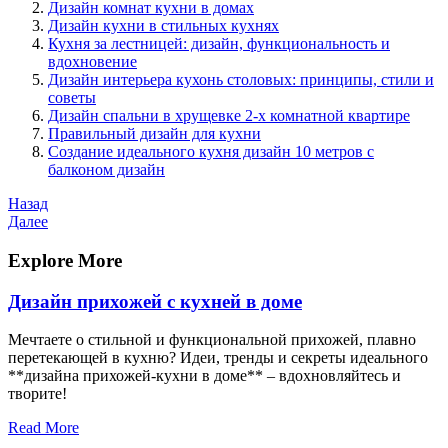
Дизайн комнат кухни в домах
Дизайн кухни в стильных кухнях
Кухня за лестницей: дизайн, функциональность и
вдохновение
Дизайн интерьера кухонь столовых: принципы, стили и
советы
Дизайн спальни в хрущевке 2-х комнатной квартире
Правильный дизайн для кухни
Создание идеального кухня дизайн 10 метров с
балконом дизайн
Навигация
Предыдущая
Назад
запись
Следующая
Далее
по
запись
записям
Explore More
Дизайн прихожей с кухней в доме
Мечтаете о стильной и функциональной прихожей, плавно
перетекающей в кухню? Идеи, тренды и секреты идеального
**дизайна прихожей-кухни в доме** – вдохновляйтесь и
творите!
Read More