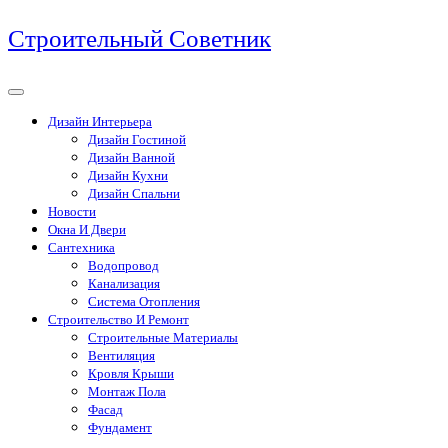
Перейти
Строительный Советник
к
содержимому
Дизайн Интерьера
Дизайн Гостиной
Дизайн Ванной
Дизайн Кухни
Дизайн Спальни
Новости
Окна И Двери
Сантехника
Водопровод
Канализация
Система Отопления
Строительство И Ремонт
Строительные Материалы
Вентиляция
Кровля Крыши
Монтаж Пола
Фасад
Фундамент