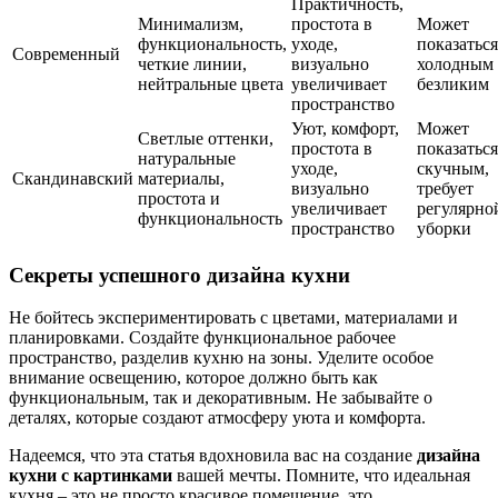
Практичность,
Минимализм,
простота в
Может
функциональность,
уходе,
показаться
Современный
четкие линии,
визуально
холодным
нейтральные цвета
увеличивает
безликим
пространство
Уют, комфорт,
Может
Светлые оттенки,
простота в
показаться
натуральные
уходе,
скучным,
Скандинавский
материалы,
визуально
требует
простота и
увеличивает
регулярно
функциональность
пространство
уборки
Секреты успешного дизайна кухни
Не бойтесь экспериментировать с цветами, материалами и
планировками. Создайте функциональное рабочее
пространство, разделив кухню на зоны. Уделите особое
внимание освещению, которое должно быть как
функциональным, так и декоративным. Не забывайте о
деталях, которые создают атмосферу уюта и комфорта.
Надеемся, что эта статья вдохновила вас на создание
дизайна
кухни с картинками
вашей мечты. Помните, что идеальная
кухня – это не просто красивое помещение, это