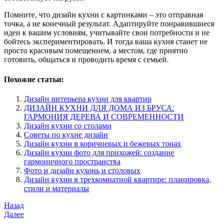
Помните, что дизайн кухни с картинками – это отправная
точка, а не конечный результат. Адаптируйте понравившиеся
идеи к вашим условиям, учитывайте свои потребности и не
бойтесь экспериментировать. И тогда ваша кухня станет не
просто красивым помещением, а местом, где приятно
готовить, общаться и проводить время с семьей.
Похожие статьи:
Дизайн интерьера кухни для квартир
ДИЗАЙН КУХНИ ДЛЯ ДОМА ИЗ БРУСА:
ГАРМОНИЯ ДЕРЕВА И СОВРЕМЕННОСТИ
Дизайн кухни со столами
Советы по кухне дизайн
Дизайн кухни в коричневых и бежевых тонах
Дизайн кухни фото для прихожей: создание
гармоничного пространства
Фото и дизайн кухонь и столовых
Дизайн кухни в трехкомнатной квартире: планировка,
стили и материалы
Навигация
Предыдущая
Назад
запись
Следующая
Далее
по
запись