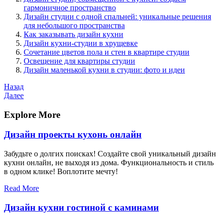
гармоничное пространство
Дизайн студии с одной спальней: уникальные решения
для небольшого пространства
Как заказывать дизайн кухни
Дизайн кухни-студии в хрущевке
Сочетание цветов пола и стен в квартире студии
Освещение для квартиры студии
Дизайн маленькой кухни в студии: фото и идеи
Навигация
Предыдущая
Назад
запись
Следующая
Далее
по
запись
записям
Explore More
Дизайн проекты кухонь онлайн
Забудьте о долгих поисках! Создайте свой уникальный дизайн
кухни онлайн, не выходя из дома. Функциональность и стиль
в одном клике! Воплотите мечту!
Read More
Дизайн кухни гостиной с каминами