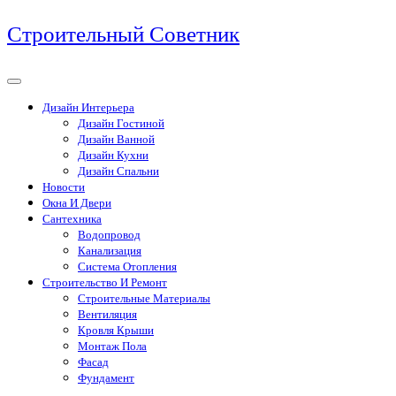
Перейти
Строительный Советник
к
содержимому
Дизайн Интерьера
Дизайн Гостиной
Дизайн Ванной
Дизайн Кухни
Дизайн Спальни
Новости
Окна И Двери
Сантехника
Водопровод
Канализация
Система Отопления
Строительство И Ремонт
Строительные Материалы
Вентиляция
Кровля Крыши
Монтаж Пола
Фасад
Фундамент