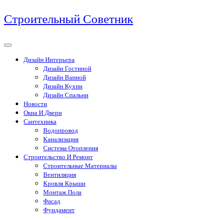
Перейти
Строительный Советник
к
содержимому
Дизайн Интерьера
Дизайн Гостиной
Дизайн Ванной
Дизайн Кухни
Дизайн Спальни
Новости
Окна И Двери
Сантехника
Водопровод
Канализация
Система Отопления
Строительство И Ремонт
Строительные Материалы
Вентиляция
Кровля Крыши
Монтаж Пола
Фасад
Фундамент