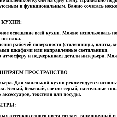
е маленькой кухни на одну стену. Правильно под
е уютным и функциональным. Важно сочетать неско
 КУХНИ:
рное освещение всей кухни. Можно использовать 
 потолка.
щения рабочей поверхности (столешницы, плиты, м
сными шкафами или направленные светильники.
ю атмосферу и подчеркивает детали интерьера. Мо
АСШИРЯЕМ ПРОСТРАНСТВО
ьера. Для маленькой кухни рекомендуется исполь
а. Белый, бежевый, светло-серый, пастельные тона
аксессуаров, текстиля или посуды.
ИТРЫ:
ых оттенков одного цвета создает гармоничный и 