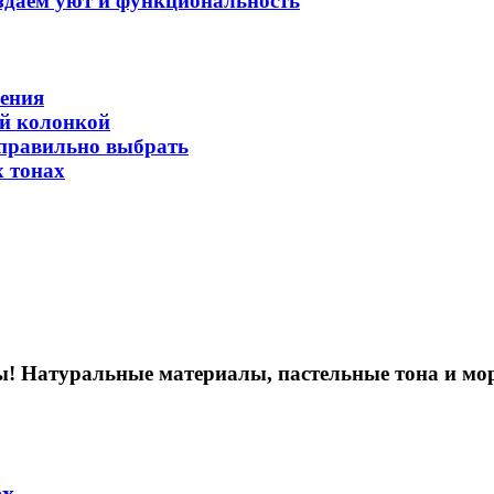
оздаем уют и функциональность
ления
ой колонкой
 правильно выбрать
х тонах
ты! Натуральные материалы, пастельные тона и мо
ех