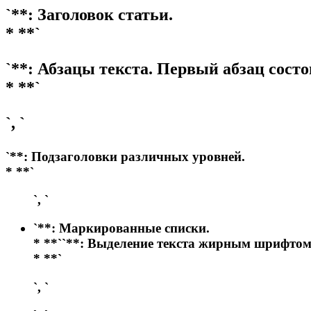
`**: Заголовок статьи.
* **`
`**: Абзацы текста. Первый абзац состо
* **`
`, `
`**: Подзаголовки различных уровней.
* **`
`, `
`**: Маркированные списки.
* **`
`**: Выделение текста жирным шрифтом
* **`
`, `