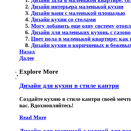
Дизайн зала в маленькой квартире: с
Дизайн интерьера маленькой кухни
Дизайн ванн с маленькой площадью
Дизайн кухни со столами
Могу добавить еще одну систему отоп
Дизайн для маленьких кухонь с газов
Цвет пола в маленькой квартире: как
Дизайн кухни в коричневых и бежевы
Навигация
Предыдущая
Назад
запись
Следующая
Далее
по
запись
записям
Explore More
`,
`
Дизайн для кухни в стиле кантри
Создайте кухню в стиле кантри своей меч
вас. Вдохновляйтесь!
Read More
Дизайн для гостиной с кухней для вс