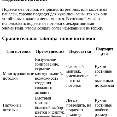
Подвесные потолки, например, из реечных или кассетных
панелей, хорошо подходят для кухонной зоны, так как они
устойчивы к влаге и легко моются. В гостиной можно
использовать подвесные потолки с декоративными
элементами, чтобы создать более изысканный интерьер.
Сравнительная таблица типов потолков
Подходит
Тип потолка
Преимущества
Недостатки
для
Визуальное
зонирование,
Сложный
Кухни-
скрытие
монтаж,
гостиные
Многоуровневые
коммуникаций,
уменьшение
с
потолки
возможность
высоты
высокими
создания
потолка
потолками
сложного
дизайна
Быстрый
Легко
Кухни-
монтаж,
Натяжные
повредить, не
гостиные
большой выбор
потолки
подлежат
любого
цветов и фактур,
ремонту
размера
влагостойкость