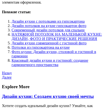
элементам оформления.
Похожие статьи:
Дизайн кухни с потолками из гипсокартона
Дизайн потолков на кухне гипсокартон фото
Современный дизайн потолков для спальни
НАТЯЖНОЙ ПОТОЛОК НА МАЛЕНЬКОЙ КУХНЕ:
ДИЗАЙН‚ ФОТО И ПРАКТИЧЕСКИЕ РЕШЕНИЯ
Дизайн кухни совмещенной с гостиной фото
Потолки из гипсокартона на кухне
Фото кухни: Дизайн кухни, столовой и гостиной в
гармонии
Красивый дизайн кухни и гостиной: создание
гармоничного пространства
Навигация
Предыдущая
Назад
запись
Следующая
Далее
по
запись
записям
Explore More
Дизайн кухни: Создаем кухню своей мечты
Хотите создать идеальный дизайн кухни? Узнайте, как