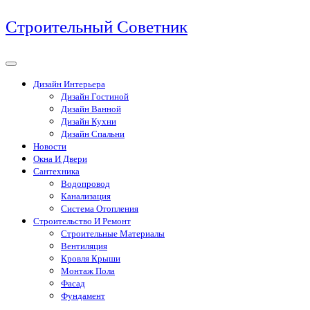
Перейти
Строительный Советник
к
содержимому
Дизайн Интерьера
Дизайн Гостиной
Дизайн Ванной
Дизайн Кухни
Дизайн Спальни
Новости
Окна И Двери
Сантехника
Водопровод
Канализация
Система Отопления
Строительство И Ремонт
Строительные Материалы
Вентиляция
Кровля Крыши
Монтаж Пола
Фасад
Фундамент