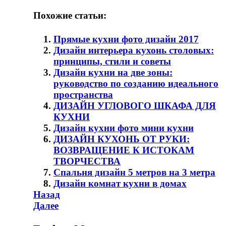
Похожие статьи:
Прямые кухни фото дизайн 2017
Дизайн интерьера кухонь столовых:
принципы, стили и советы
Дизайн кухни на две зоны:
руководство по созданию идеального
пространства
ДИЗАЙН УГЛОВОГО ШКАФА ДЛЯ
КУХНИ
Дизайн кухни фото мини кухни
ДИЗАЙН КУХОНЬ ОТ РУКИ:
ВОЗВРАЩЕНИЕ К ИСТОКАМ
ТВОРЧЕСТВА
Спальня дизайн 5 метров на 3 метра
Дизайн комнат кухни в домах
Навигация
Предыдущая
Назад
запись
Следующая
Далее
по
запись