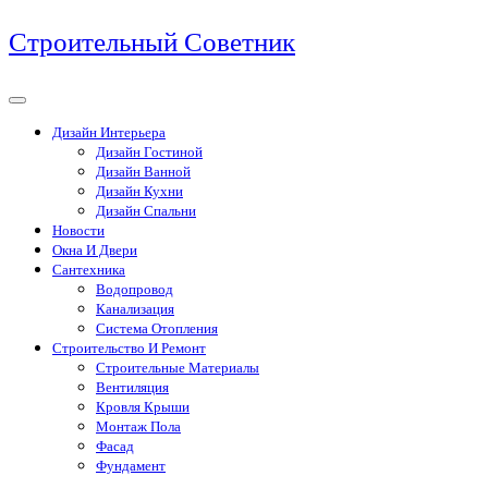
Перейти
Строительный Советник
к
содержимому
Дизайн Интерьера
Дизайн Гостиной
Дизайн Ванной
Дизайн Кухни
Дизайн Спальни
Новости
Окна И Двери
Сантехника
Водопровод
Канализация
Система Отопления
Строительство И Ремонт
Строительные Материалы
Вентиляция
Кровля Крыши
Монтаж Пола
Фасад
Фундамент