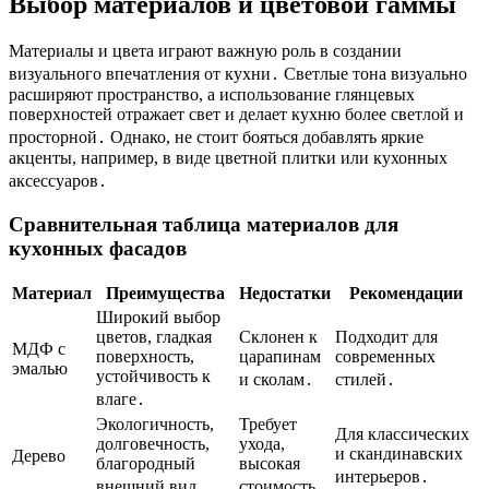
Выбор материалов и цветовой гаммы
Материалы и цвета играют важную роль в создании
визуального впечатления от кухни․ Светлые тона визуально
расширяют пространство, а использование глянцевых
поверхностей отражает свет и делает кухню более светлой и
просторной․ Однако, не стоит бояться добавлять яркие
акценты, например, в виде цветной плитки или кухонных
аксессуаров․
Сравнительная таблица материалов для
кухонных фасадов
Материал
Преимущества
Недостатки
Рекомендации
Широкий выбор
цветов, гладкая
Склонен к
Подходит для
МДФ с
поверхность,
царапинам
современных
эмалью
устойчивость к
и сколам․
стилей․
влаге․
Экологичность,
Требует
Для классических
долговечность,
ухода,
и скандинавских
Дерево
благородный
высокая
интерьеров․
внешний вид․
стоимость․