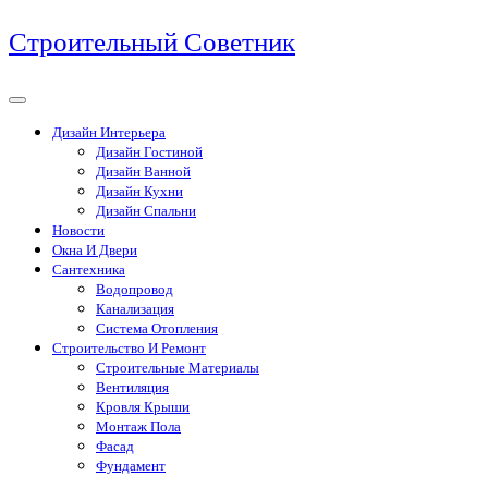
Перейти
Строительный Советник
к
содержимому
Дизайн Интерьера
Дизайн Гостиной
Дизайн Ванной
Дизайн Кухни
Дизайн Спальни
Новости
Окна И Двери
Сантехника
Водопровод
Канализация
Система Отопления
Строительство И Ремонт
Строительные Материалы
Вентиляция
Кровля Крыши
Монтаж Пола
Фасад
Фундамент