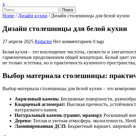
Закрыть
x
меню
Поиск
Home
/
Дизайн кухни
/
Дизайн столешницы для белой кухни
Дизайн столешницы для белой кухни
27 апреля 2025
Redactor
Нет комментариев
0 tags
Белая кухня – это воплощение чистоты, свежести и элегантно
гармоничным продолжением общей концепции. Белый цвет унив
не только эстетика, но и практичность кухонного пространства,
Выбор материала столешницы: практич
Выбор материала столешницы для белой кухни – это компроми
Акриловый камень:
Бесшовные поверхности, разнообрази
Кварцевый агломерат:
Высокая прочность, устойчивость
натурального камня.
Натуральный камень (гранит, мрамор):
Роскошный внеш
Дерево:
Теплая и уютная атмосфера, экологичность. Нео
Ламинированная ДСП:
Бюджетный вариант, широкий вы