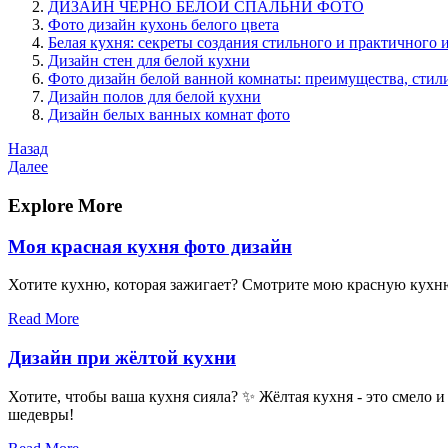
ДИЗАЙН ЧЁРНО БЕЛОЙ СПАЛЬНИ ФОТО
Фото дизайн кухонь белого цвета
Белая кухня: секреты создания стильного и практичного 
Дизайн стен для белой кухни
Фото дизайн белой ванной комнаты: преимущества, стил
Дизайн полов для белой кухни
Дизайн белых ванных комнат фото
Навигация
Предыдущая
Назад
запись
Следующая
Далее
по
запись
записям
Explore More
Моя красная кухня фото дизайн
Хотите кухню, которая зажигает? Смотрите мою красную кухню
Read More
Дизайн при жёлтой кухни
Хотите, чтобы ваша кухня сияла? ✨ Жёлтая кухня - это смело 
шедевры!