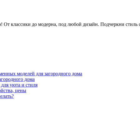
 От классики до модерна, под любой дизайн. Подчеркни стиль 
менных моделей для загородного дома
агородного дома
для уюта и стиля
ойства, цены
елать?