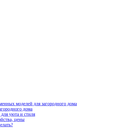
менных моделей для загородного дома
агородного дома
для уюта и стиля
ойства, цены
елать?