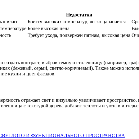
Недостатки
ь к влаге
Боится высоких температур, легко царапается
Ср
 температуре
Более высокая цена
Вы
ность
Требует ухода, подвержен пятнам, высокая цена
Оче
 создать контраст, выбрав темную столешницу (например, граф
ках (бежевый, серый, светло-коричневый). Также можно использ
ние кухни и цвет фасадов.
рхность отражает свет и визуально увеличивает пространство, 
Столешница с текстурой дерева добавит теплоты и уюта в интерь
 СВЕТЛОГО И ФУНКЦИОНАЛЬНОГО ПРОСТРАНСТВА