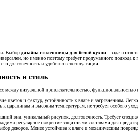
сти. Выбор
дизайна столешницы для белой кухни
– задача ответ
ерсален, но именно поэтому требует продуманного подхода к п
 его долговечность и удобство в эксплуатации.
ность и стиль
сс между визуальной привлекательностью, функциональностью 
е цветов и фактур, устойчивость к влаге и загрязнениям. Легко
 к царапинам и высоким температурам, не требует особого ухо
ний вид, уникальный рисунок, долговечность. Требует специал
бходимо регулярное покрытие защитными составами для предотв
бор декоров. Менее устойчива к влаге и механическим поврежд