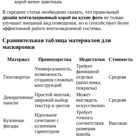
короб менее заметным.
В середине статьи необходимо сказать‚ что правильный
дизайн вентиляционный короб на кухне фото
не только
улучшает внешний вид помещения‚ но и способствует более
эффективной работе вентиляционной системы.
Сравнительная таблица материалов для
маскировки
Материал
Преимущества
Недостатки
Стоимость
Требует
Универсальность‚
финишной
возможность
Гипсокартон
отделки
Средняя
создания сложных
(шпатлевка‚
конструкций
покраска)
Простой монтаж‚
Может
Декоративные
широкий выбор
выглядеть
Средняя
панели
текстур и цветов
искусственно
Требует
Идеальное
точного
Кухонные
сочетание с
соответствия
Высокая
фасады
кухонным
размерам
гарнитуром
короба