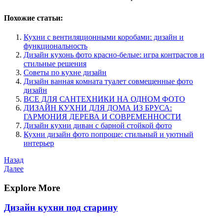
Похожие статьи:
Кухни с вентиляционными коробами: дизайн и
функциональность
Дизайн кухонь фото красно-белые: игра контрастов и
стильные решения
Советы по кухне дизайн
Дизайн ванная комната туалет совмещенные фото
дизайн
ВСЕ ДЛЯ САНТЕХНИКИ НА ОДНОМ ФОТО
ДИЗАЙН КУХНИ ДЛЯ ДОМА ИЗ БРУСА:
ГАРМОНИЯ ДЕРЕВА И СОВРЕМЕННОСТИ
Дизайн кухни диван с барной стойкой фото
Кухни дизайн фото попроще: стильный и уютный
интерьер
Навигация
Предыдущая
Назад
запись
Следующая
Далее
по
запись
записям
Explore More
Дизайн кухни под старину