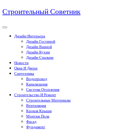
Перейти
Строительный Советник
к
содержимому
Дизайн Интерьера
Дизайн Гостиной
Дизайн Ванной
Дизайн Кухни
Дизайн Спальни
Новости
Окна И Двери
Сантехника
Водопровод
Канализация
Система Отопления
Строительство И Ремонт
Строительные Материалы
Вентиляция
Кровля Крыши
Монтаж Пола
Фасад
Фундамент