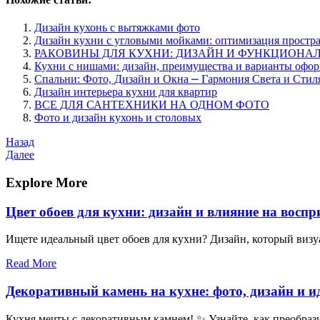
Дизайн кухонь с вытяжками фото
Дизайн кухни с угловыми мойками: оптимизация простра
РАКОВИНЫ ДЛЯ КУХНИ: ДИЗАЙН И ФУНКЦИОНАЛ
Кухни с нишами: дизайн, преимущества и варианты офо
Спальни: Фото, Дизайн и Окна ⎼ Гармония Света и Стил
Дизайн интерьера кухни для квартир
ВСЕ ДЛЯ САНТЕХНИКИ НА ОДНОМ ФОТО
Фото и дизайн кухонь и столовых
Навигация
Предыдущая
Назад
запись
Следующая
Далее
по
запись
записям
Explore More
Цвет обоев для кухни: дизайн и влияние на воспр
Ищете идеальный цвет обоев для кухни? Дизайн, который визу
Read More
Декоративный камень на кухне: фото, дизайн и 
Кухня мечты с декоративным камнем! ✨ Узнайте, как преобрази