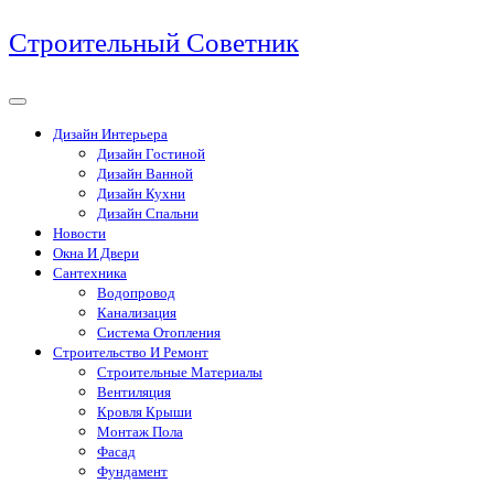
Перейти
Строительный Советник
к
содержимому
Дизайн Интерьера
Дизайн Гостиной
Дизайн Ванной
Дизайн Кухни
Дизайн Спальни
Новости
Окна И Двери
Сантехника
Водопровод
Канализация
Система Отопления
Строительство И Ремонт
Строительные Материалы
Вентиляция
Кровля Крыши
Монтаж Пола
Фасад
Фундамент