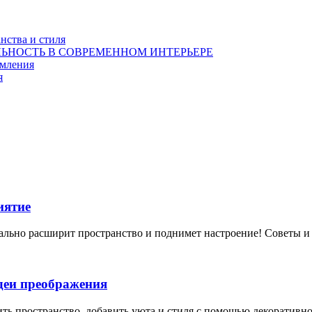
нства и стиля
ЬНОСТЬ В СОВРЕМЕННОМ ИНТЕРЬЕРЕ
рмления
я
иятие
ально расширит пространство и поднимет настроение! Советы и 
идеи преображения
ть пространство, добавить уюта и стиля с помощью декоративно