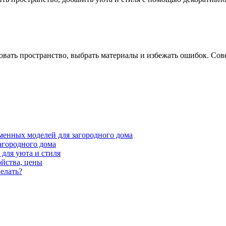
овать пространство, выбрать материалы и избежать ошибок. Сов
менных моделей для загородного дома
агородного дома
для уюта и стиля
ойства, цены
елать?