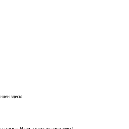
идеи здесь!
го камня. Идеи и вдохновение здесь!