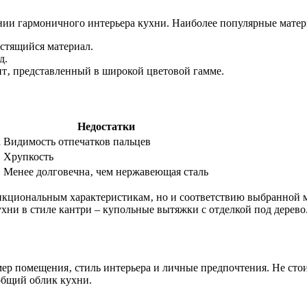
ании гармоничного интерьера кухни. Наиболее популярные мате
стящийся материал.
д.
‚ представленный в широкой цветовой гамме.
Недостатки
а
Видимость отпечатков пальцев
Хрупкость
Менее долговечна‚ чем нержавеющая сталь
нкциональным характеристикам‚ но и соответствию выбранной м
ухни в стиле кантри – купольные вытяжки с отделкой под дерево
ер помещения‚ стиль интерьера и личные предпочтения. Не стои
 общий облик кухни.