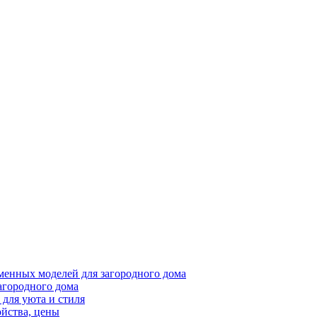
менных моделей для загородного дома
агородного дома
для уюта и стиля
ойства, цены