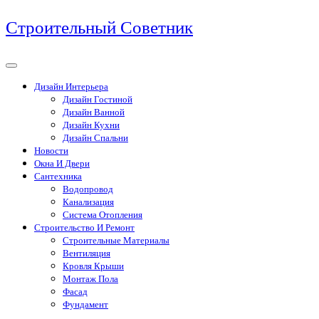
Перейти
Строительный Советник
к
содержимому
Дизайн Интерьера
Дизайн Гостиной
Дизайн Ванной
Дизайн Кухни
Дизайн Спальни
Новости
Окна И Двери
Сантехника
Водопровод
Канализация
Система Отопления
Строительство И Ремонт
Строительные Материалы
Вентиляция
Кровля Крыши
Монтаж Пола
Фасад
Фундамент