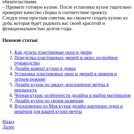
обязательствами.
– Примите готовую кухню. После установки кухни тщательно
проверьте качество сборки и соответствие проекту.
Следуя этим простым советам, вы сможете создать кухню из
дуба, которая будет радовать вас своей красотой и
функциональностью долгие годы.
Похожие статьи:
Как делать пластиковые окна и двери
Переделка пластиковых дверей в окно: подробное
руководство
Дизайн комнат кухни в домах
Установка пластиковых окон и дверей в зимнем и
летнем режиме
Дизайн кухни по заказу: воплощение мечты в
реальность
Черная кухня: особенности дизайна и выбор материалов
Дизайн кухни по своим размерам
Вдохновение из Моя кухня дизайн картинки: идеи и
решения для вашей кухни мечты
Навигация
Предыдущая
Назад
запись
Следующая
Далее
по
запись