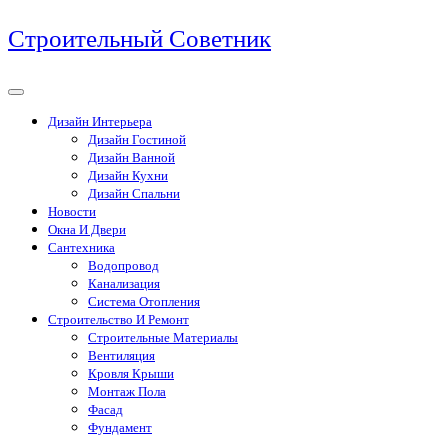
Перейти
Строительный Советник
к
содержимому
Дизайн Интерьера
Дизайн Гостиной
Дизайн Ванной
Дизайн Кухни
Дизайн Спальни
Новости
Окна И Двери
Сантехника
Водопровод
Канализация
Система Отопления
Строительство И Ремонт
Строительные Материалы
Вентиляция
Кровля Крыши
Монтаж Пола
Фасад
Фундамент