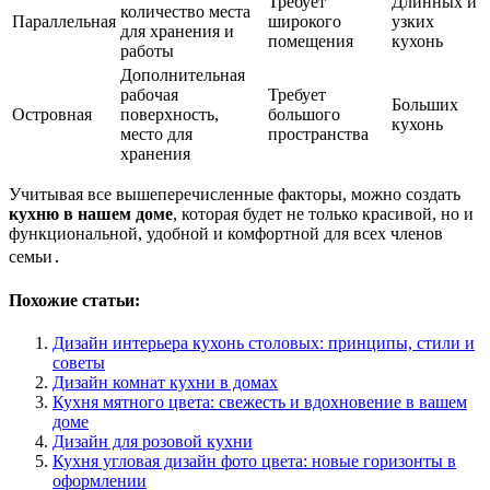
Требует
Длинных и
количество места
Параллельная
широкого
узких
для хранения и
помещения
кухонь
работы
Дополнительная
рабочая
Требует
Больших
Островная
поверхность,
большого
кухонь
место для
пространства
хранения
Учитывая все вышеперечисленные факторы, можно создать
кухню в нашем доме
, которая будет не только красивой, но и
функциональной, удобной и комфортной для всех членов
семьи․
Похожие статьи:
Дизайн интерьера кухонь столовых: принципы, стили и
советы
Дизайн комнат кухни в домах
Кухня мятного цвета: свежесть и вдохновение в вашем
доме
Дизайн для розовой кухни
Кухня угловая дизайн фото цвета: новые горизонты в
оформлении