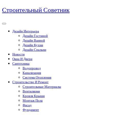
Перейти
Строительный Советник
к
содержимому
Дизайн Интерьера
Дизайн Гостиной
Дизайн Ванной
Дизайн Кухни
Дизайн Спальни
Новости
Окна И Двери
Сантехника
Водопровод
Канализация
Система Отопления
Строительство И Ремонт
Строительные Материалы
Вентиляция
Кровля Крыши
Монтаж Пола
Фасад
Фундамент