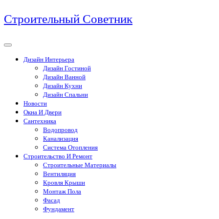
Перейти
Строительный Советник
к
содержимому
Дизайн Интерьера
Дизайн Гостиной
Дизайн Ванной
Дизайн Кухни
Дизайн Спальни
Новости
Окна И Двери
Сантехника
Водопровод
Канализация
Система Отопления
Строительство И Ремонт
Строительные Материалы
Вентиляция
Кровля Крыши
Монтаж Пола
Фасад
Фундамент