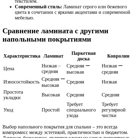
текстилем.
Современный стиль:
Ламинат серого или бежевого
цвета в сочетании с яркими акцентами и современной
мебелью.
Сравнение ламината с другими
напольными покрытиями
Паркетная
Характеристика
Ламинат
Ковролин
доска
Низкая ⏤
Средняя ー
Низкая ー
Цена
средняя
высокая
средняя
Средняя ー
Износостойкость
Средняя
Низкая
высокая
Простота
Высокая
Средняя
Средняя
укладки
Требует
Требует
Уход
Простой
специального
регулярной
ухода
чистки
Выбор напольного покрытия для спальни – это всегда
компромисс между эстетикой, практичностью и бюджетом.
Ламинат, безусловно, является одним из самых популярных