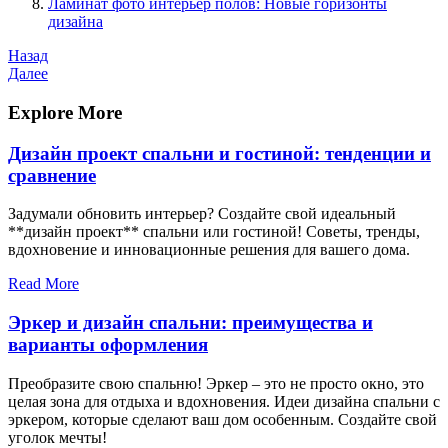
Ламинат фото интерьер полов: Новые горизонты
дизайна
Навигация
Предыдущая
Назад
запись
Следующая
Далее
по
запись
записям
Explore More
Дизайн проект спальни и гостиной: тенденции и
сравнение
Задумали обновить интерьер? Создайте свой идеальный
**дизайн проект** спальни или гостиной! Советы, тренды,
вдохновение и инновационные решения для вашего дома.
Read More
Эркер и дизайн спальни: преимущества и
варианты оформления
Преобразите свою спальню! Эркер – это не просто окно, это
целая зона для отдыха и вдохновения. Идеи дизайна спальни с
эркером, которые сделают ваш дом особенным. Создайте свой
уголок мечты!