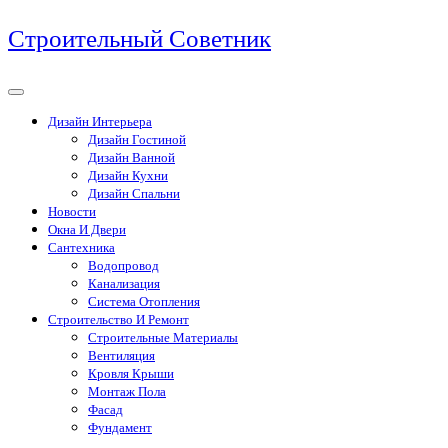
Перейти
Строительный Советник
к
содержимому
Дизайн Интерьера
Дизайн Гостиной
Дизайн Ванной
Дизайн Кухни
Дизайн Спальни
Новости
Окна И Двери
Сантехника
Водопровод
Канализация
Система Отопления
Строительство И Ремонт
Строительные Материалы
Вентиляция
Кровля Крыши
Монтаж Пола
Фасад
Фундамент