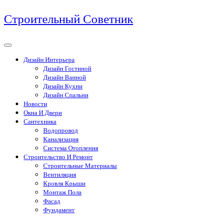
Перейти
Строительный Советник
к
содержимому
Дизайн Интерьера
Дизайн Гостиной
Дизайн Ванной
Дизайн Кухни
Дизайн Спальни
Новости
Окна И Двери
Сантехника
Водопровод
Канализация
Система Отопления
Строительство И Ремонт
Строительные Материалы
Вентиляция
Кровля Крыши
Монтаж Пола
Фасад
Фундамент