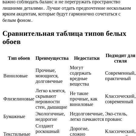
важно соблюдать баланс и не перегружать пространство
лишними деталями․ Лучше отдать предпочтение нескольким
ярким акцентам, которые будут гармонично сочетаться с
белым фоном․
Сравнительная таблица типов белых
обоев
Подходит для
Тип обоев
Преимущества
Недостатки
стиля
Могут
Прочные,
содержать
Современный,
Виниловые
моющиеся,
вредные
практичный
долговечные
вещества
Легко клеятся,
Не такие
скрывают
Классический,
Флизелиновые
прочные, как
неровности
современный
виниловые
стен, дышащие
Экологичные,
Недолговечные,
Эко-стиль,
Бумажные
недорогие
легко пачкаются
прованс
Создают
Дорогие,
роскошный
Классический,
Текстильные
сложно