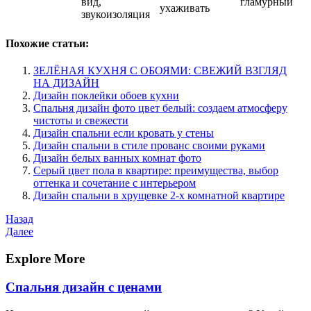
вид,
гламурный
ухаживать
звукоизоляция
Похожие статьи:
ЗЕЛЁНАЯ КУХНЯ С ОБОЯМИ: СВЕЖИЙ ВЗГЛЯД
НА ДИЗАЙН
Дизайн поклейки обоев кухни
Спальня дизайн фото цвет белый: создаем атмосферу
чистоты и свежести
Дизайн спальни если кровать у стены
Дизайн спальни в стиле прованс своими руками
Дизайн белых ванных комнат фото
Серый цвет пола в квартире: преимущества, выбор
оттенка и сочетание с интерьером
Дизайн спальни в хрущевке 2-х комнатной квартире
Навигация
Предыдущая
Назад
запись
Следующая
Далее
по
запись
записям
Explore More
Спальня дизайн с ценами