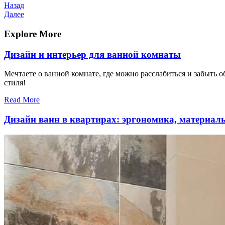
Навигация
Предыдущая
Назад
запись
Следующая
Далее
по
запись
записям
Explore More
Дизайн и интерьер для ванной комнаты
Мечтаете о ванной комнате, где можно расслабиться и забыть о
стиля!
Read More
Дизайн ванн в квартирах: эргономика, материал