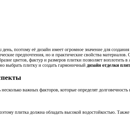
аш день, поэтому её дизайн имеет огромное значение для создан
етические предпочтения, но и практические свойства материало
бразие цветов, фактур и размеров плитки позволяет воплотить 
ьно выбрать плитку и создать гармоничный
дизайн отделки пли
спекты
несколько важных факторов, которые определят долговечность 
этому плитка должна обладать высокой водостойкостью. Также 