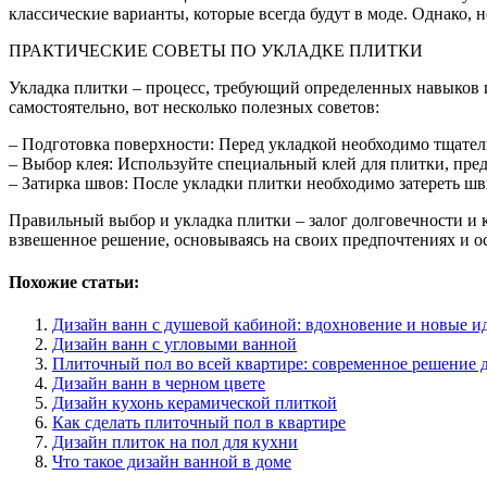
классические варианты, которые всегда будут в моде. Однако,
ПРАКТИЧЕСКИЕ СОВЕТЫ ПО УКЛАДКЕ ПЛИТКИ
Укладка плитки – процесс, требующий определенных навыков и 
самостоятельно, вот несколько полезных советов:
– Подготовка поверхности: Перед укладкой необходимо тщател
– Выбор клея: Используйте специальный клей для плитки, пр
– Затирка швов: После укладки плитки необходимо затереть шв
Правильный выбор и укладка плитки – залог долговечности и 
взвешенное решение, основываясь на своих предпочтениях и о
Похожие статьи:
Дизайн ванн с душевой кабиной: вдохновение и новые и
Дизайн ванн с угловыми ванной
Плиточный пол во всей квартире: современное решение д
Дизайн ванн в черном цвете
Дизайн кухонь керамической плиткой
Как сделать плиточный пол в квартире
Дизайн плиток на пол для кухни
Что такое дизайн ванной в доме