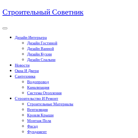
Перейти
Строительный Советник
к
содержимому
Дизайн Интерьера
Дизайн Гостиной
Дизайн Ванной
Дизайн Кухни
Дизайн Спальни
Новости
Окна И Двери
Сантехника
Водопровод
Канализация
Система Отопления
Строительство И Ремонт
Строительные Материалы
Вентиляция
Кровля Крыши
Монтаж Пола
Фасад
Фундамент