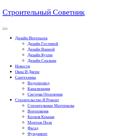
Перейти
Строительный Советник
к
содержимому
Дизайн Интерьера
Дизайн Гостиной
Дизайн Ванной
Дизайн Кухни
Дизайн Спальни
Новости
Окна И Двери
Сантехника
Водопровод
Канализация
Система Отопления
Строительство И Ремонт
Строительные Материалы
Вентиляция
Кровля Крыши
Монтаж Пола
Фасад
Фундамент