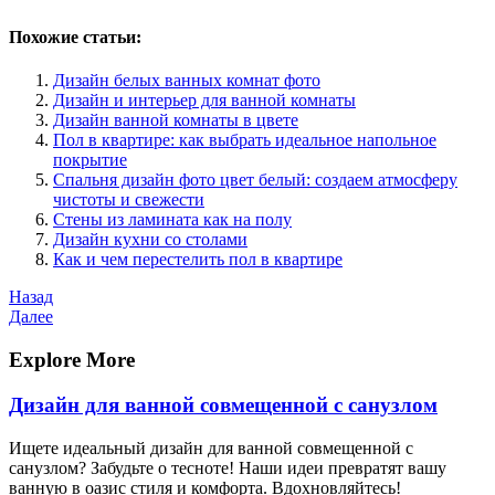
Похожие статьи:
Дизайн белых ванных комнат фото
Дизайн и интерьер для ванной комнаты
Дизайн ванной комнаты в цвете
Пол в квартире: как выбрать идеальное напольное
покрытие
Спальня дизайн фото цвет белый: создаем атмосферу
чистоты и свежести
Стены из ламината как на полу
Дизайн кухни со столами
Как и чем перестелить пол в квартире
Навигация
Предыдущая
Назад
запись
Следующая
Далее
по
запись
записям
Explore More
Дизайн для ванной совмещенной с санузлом
Ищете идеальный дизайн для ванной совмещенной с
санузлом? Забудьте о тесноте! Наши идеи превратят вашу
ванную в оазис стиля и комфорта. Вдохновляйтесь!