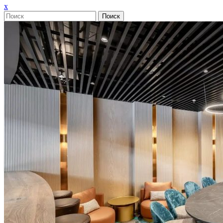
Закрыть
x
меню
Поиск