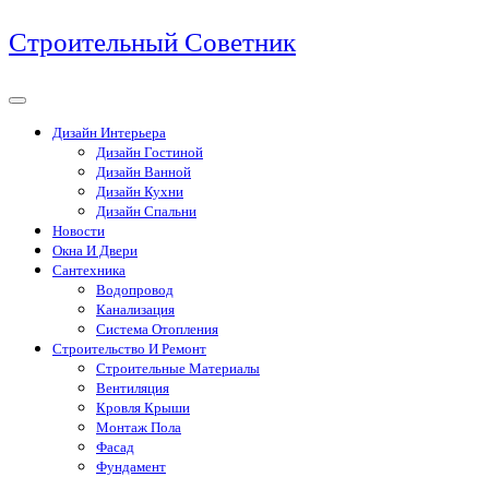
Перейти
Строительный Советник
к
содержимому
Дизайн Интерьера
Дизайн Гостиной
Дизайн Ванной
Дизайн Кухни
Дизайн Спальни
Новости
Окна И Двери
Сантехника
Водопровод
Канализация
Система Отопления
Строительство И Ремонт
Строительные Материалы
Вентиляция
Кровля Крыши
Монтаж Пола
Фасад
Фундамент