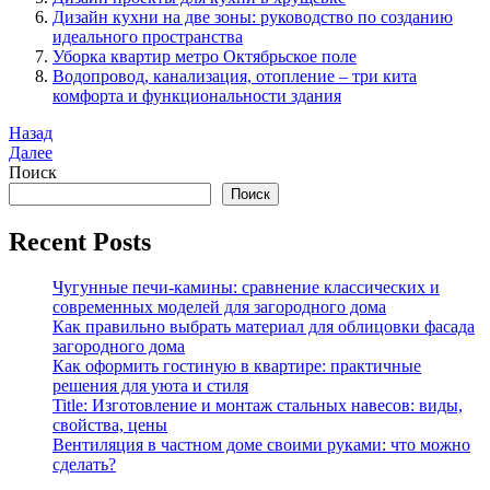
Дизайн кухни на две зоны: руководство по созданию
идеального пространства
Уборка квартир метро Октябрьское поле
Водопровод, канализация, отопление – три кита
комфорта и функциональности здания
Навигация
Предыдущая
Назад
запись
Следующая
Далее
по
запись
Поиск
записям
Поиск
Recent Posts
Чугунные печи-камины: сравнение классических и
современных моделей для загородного дома
Как правильно выбрать материал для облицовки фасада
загородного дома
Как оформить гостиную в квартире: практичные
решения для уюта и стиля
Title: Изготовление и монтаж стальных навесов: виды,
свойства, цены
Вентиляция в частном доме своими руками: что можно
сделать?