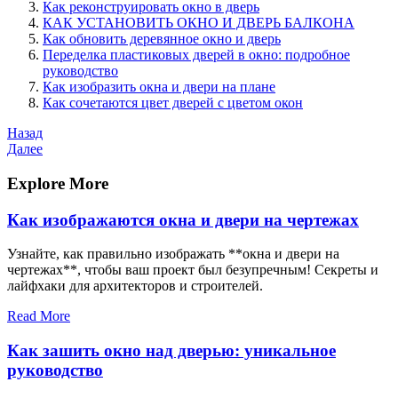
Как реконструировать окно в дверь
КАК УСТАНОВИТЬ ОКНО И ДВЕРЬ БАЛКОНА
Как обновить деревянное окно и дверь
Переделка пластиковых дверей в окно: подробное
руководство
Как изобразить окна и двери на плане
Как сочетаются цвет дверей с цветом окон
Навигация
Предыдущая
Назад
запись
Следующая
Далее
по
запись
записям
Explore More
Как изображаются окна и двери на чертежах
Узнайте, как правильно изображать **окна и двери на
чертежах**, чтобы ваш проект был безупречным! Секреты и
лайфхаки для архитекторов и строителей.
Read More
Как зашить окно над дверью: уникальное
руководство