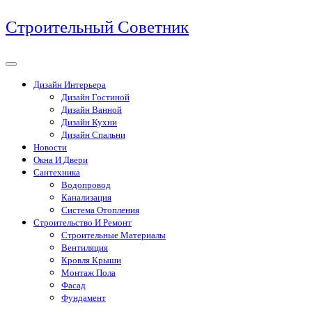
Перейти
Строительный Советник
к
содержимому
Дизайн Интерьера
Дизайн Гостиной
Дизайн Ванной
Дизайн Кухни
Дизайн Спальни
Новости
Окна И Двери
Сантехника
Водопровод
Канализация
Система Отопления
Строительство И Ремонт
Строительные Материалы
Вентиляция
Кровля Крыши
Монтаж Пола
Фасад
Фундамент