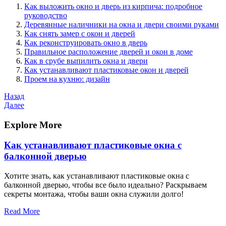
Как выложить окно и дверь из кирпича: подробное
руководство
Деревянные наличники на окна и двери своими руками
Как снять замер с окон и дверей
Как реконструировать окно в дверь
Правильное расположение дверей и окон в доме
Как в срубе выпилить окна и двери
Как устанавливают пластиковые окон и дверей
Проем на кухню: дизайн
Навигация
Предыдущая
Назад
запись
Следующая
Далее
по
запись
записям
Explore More
Как устанавливают пластиковые окна с
балконной дверью
Хотите знать, как устанавливают пластиковые окна с
балконной дверью, чтобы все было идеально? Раскрываем
секреты монтажа, чтобы ваши окна служили долго!
Read More