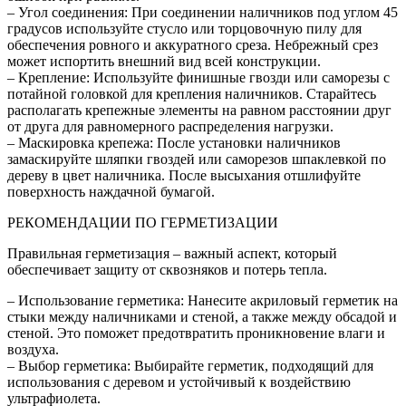
– Угол соединения: При соединении наличников под углом 45
градусов используйте стусло или торцовочную пилу для
обеспечения ровного и аккуратного среза. Небрежный срез
может испортить внешний вид всей конструкции.
– Крепление: Используйте финишные гвозди или саморезы с
потайной головкой для крепления наличников. Старайтесь
располагать крепежные элементы на равном расстоянии друг
от друга для равномерного распределения нагрузки.
– Маскировка крепежа: После установки наличников
замаскируйте шляпки гвоздей или саморезов шпаклевкой по
дереву в цвет наличника. После высыхания отшлифуйте
поверхность наждачной бумагой.
РЕКОМЕНДАЦИИ ПО ГЕРМЕТИЗАЦИИ
Правильная герметизация – важный аспект, который
обеспечивает защиту от сквозняков и потерь тепла.
– Использование герметика: Нанесите акриловый герметик на
стыки между наличниками и стеной, а также между обсадой и
стеной. Это поможет предотвратить проникновение влаги и
воздуха.
– Выбор герметика: Выбирайте герметик, подходящий для
использования с деревом и устойчивый к воздействию
ультрафиолета.