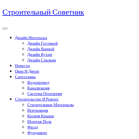
Перейти
Строительный Советник
к
содержимому
Дизайн Интерьера
Дизайн Гостиной
Дизайн Ванной
Дизайн Кухни
Дизайн Спальни
Новости
Окна И Двери
Сантехника
Водопровод
Канализация
Система Отопления
Строительство И Ремонт
Строительные Материалы
Вентиляция
Кровля Крыши
Монтаж Пола
Фасад
Фундамент