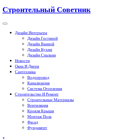
Перейти
Строительный Советник
к
содержимому
Дизайн Интерьера
Дизайн Гостиной
Дизайн Ванной
Дизайн Кухни
Дизайн Спальни
Новости
Окна И Двери
Сантехника
Водопровод
Канализация
Система Отопления
Строительство И Ремонт
Строительные Материалы
Вентиляция
Кровля Крыши
Монтаж Пола
Фасад
Фундамент
Закрыть
x