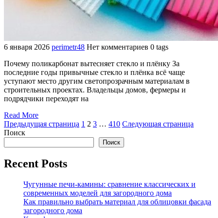
6 января 2026
perimetr48
Нет комментариев
0 tags
Почему поликарбонат вытесняет стекло и плёнку За
последние годы привычные стекло и плёнка всё чаще
уступают место другим светопрозрачным материалам в
строительных проектах. Владельцы домов, фермеры и
подрядчики переходят на
Read More
Пагинация
Страница
Страница
Страница
Страница
Предыдущая страница
1
2
3
…
410
Следующая страница
Поиск
записей
Поиск
Recent Posts
Чугунные печи-камины: сравнение классических и
современных моделей для загородного дома
Как правильно выбрать материал для облицовки фасада
загородного дома