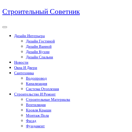
Перейти
Строительный Советник
к
содержимому
Дизайн Интерьера
Дизайн Гостиной
Дизайн Ванной
Дизайн Кухни
Дизайн Спальни
Новости
Окна И Двери
Сантехника
Водопровод
Канализация
Система Отопления
Строительство И Ремонт
Строительные Материалы
Вентиляция
Кровля Крыши
Монтаж Пола
Фасад
Фундамент