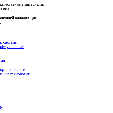
 качественные материалы.
х вод.
внешней канализации.
.
ор системы
 обслуживание
ами
орта и экологии
енные технологии
о