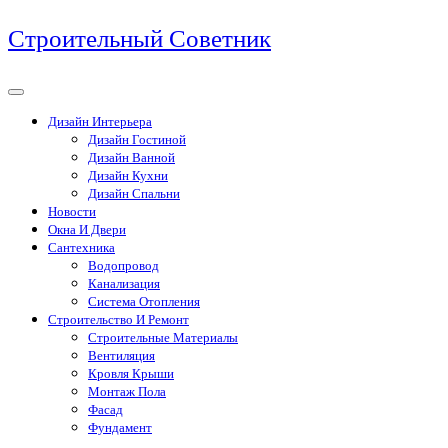
Перейти
Строительный Советник
к
содержимому
Дизайн Интерьера
Дизайн Гостиной
Дизайн Ванной
Дизайн Кухни
Дизайн Спальни
Новости
Окна И Двери
Сантехника
Водопровод
Канализация
Система Отопления
Строительство И Ремонт
Строительные Материалы
Вентиляция
Кровля Крыши
Монтаж Пола
Фасад
Фундамент