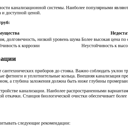
жности канализационной системы. Наиболее популярными явля
 и доступной ценой.
труб:
мущества
Недоста
ам, долговечность, низкий уровень шума
Более высокая цена по
ойчивость к коррозии
Неустойчивость к выс
зации
 сантехнических приборов до стояка. Важно соблюдать уклон тр
е фитинги и уплотнительные кольца. Внешняя канализация пред
ном, а глубина заложения должна быть ниже глубины промерзан
стройстве канализации. Наиболее распространенными вариантам
кой откачки. Станция биологической очистки обеспечивает более
читывать следующие рекомендации: