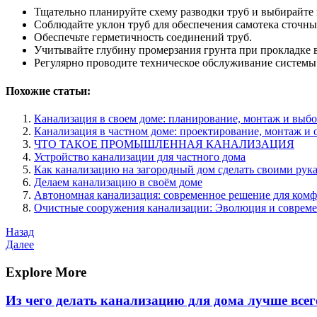
Тщательно планируйте схему разводки труб и выбирайте
Соблюдайте уклон труб для обеспечения самотека сточны
Обеспечьте герметичность соединений труб.
Учитывайте глубину промерзания грунта при прокладке 
Регулярно проводите техническое обслуживание системы
Похожие статьи:
Канализация в своем доме: планирование, монтаж и выб
Канализация в частном доме: проектирование, монтаж и
ЧТО ТАКОЕ ПРОМЫШЛЕННАЯ КАНАЛИЗАЦИЯ
Устройство канализации для частного дома
Как канализацию на загородный дом сделать своими рук
Делаем канализацию в своём доме
Автономная канализация: современное решение для комф
Очистные сооружения канализации: Эволюция и соврем
Навигация
Предыдущая
Назад
запись
Следующая
Далее
по
запись
записям
Explore More
Из чего делать канализацию для дома лучше всег