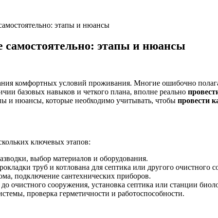
самостоятельно: этапы и нюансы
е самостоятельно: этапы и нюансы
дания комфортных условий проживания. Многие ошибочно полаг
чии базовых навыков и четкого плана, вполне реально
провест
апы и нюансы, которые необходимо учитывать, чтобы
провести к
скольких ключевых этапов:
зводки, выбор материалов и оборудования.
рокладки труб и котлована для септика или другого очистного с
ома, подключение сантехнических приборов.
 до очистного сооружения, установка септика или станции биол
истемы, проверка герметичности и работоспособности.