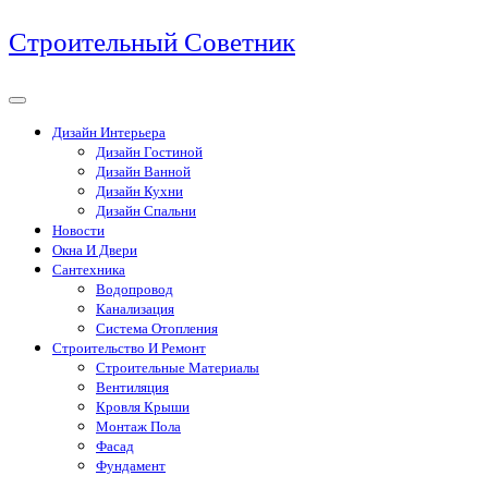
Перейти
Строительный Советник
к
содержимому
Дизайн Интерьера
Дизайн Гостиной
Дизайн Ванной
Дизайн Кухни
Дизайн Спальни
Новости
Окна И Двери
Сантехника
Водопровод
Канализация
Система Отопления
Строительство И Ремонт
Строительные Материалы
Вентиляция
Кровля Крыши
Монтаж Пола
Фасад
Фундамент