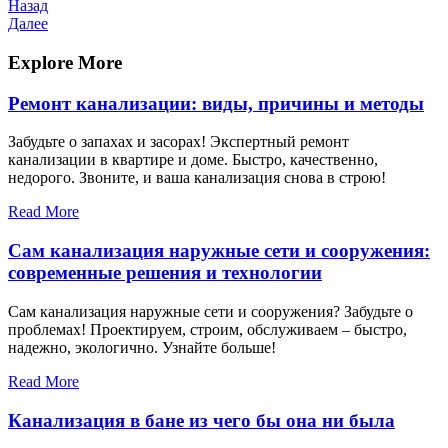
Навигация
Предыдущая
Назад
запись
Следующая
Далее
по
запись
записям
Explore More
Ремонт канализации: виды, причины и методы
Забудьте о запахах и засорах! Экспертный ремонт
канализации в квартире и доме. Быстро, качественно,
недорого. Звоните, и ваша канализация снова в строю!
Read More
Сам канализация наружные сети и сооружения:
современные решения и технологии
Сам канализация наружные сети и сооружения? Забудьте о
проблемах! Проектируем, строим, обслуживаем – быстро,
надежно, экологично. Узнайте больше!
Read More
Канализация в бане из чего бы она ни была