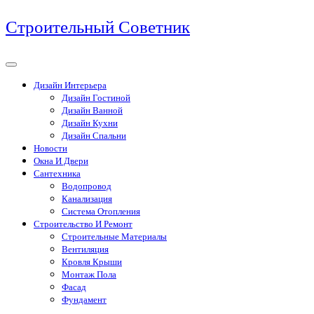
Перейти
Строительный Советник
к
содержимому
Дизайн Интерьера
Дизайн Гостиной
Дизайн Ванной
Дизайн Кухни
Дизайн Спальни
Новости
Окна И Двери
Сантехника
Водопровод
Канализация
Система Отопления
Строительство И Ремонт
Строительные Материалы
Вентиляция
Кровля Крыши
Монтаж Пола
Фасад
Фундамент