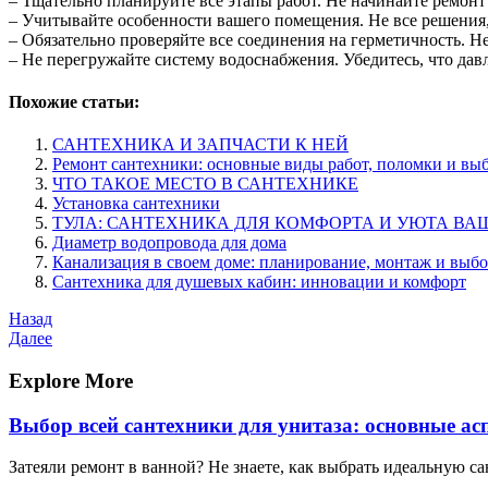
– Тщательно планируйте все этапы работ. Не начинайте ремонт б
– Учитывайте особенности вашего помещения. Не все решения,
– Обязательно проверяйте все соединения на герметичность. 
– Не перегружайте систему водоснабжения. Убедитесь, что дав
Похожие статьи:
САНТЕХНИКА И ЗАПЧАСТИ К НЕЙ
Ремонт сантехники: основные виды работ, поломки и вы
ЧТО ТАКОЕ МЕСТО В САНТЕХНИКЕ
Установка сантехники
ТУЛА: САНТЕХНИКА ДЛЯ КОМФОРТА И УЮТА ВА
Диаметр водопровода для дома
Канализация в своем доме: планирование, монтаж и выб
Сантехника для душевых кабин: инновации и комфорт
Навигация
Предыдущая
Назад
запись
Следующая
Далее
по
запись
записям
Explore More
Выбор всей сантехники для унитаза: основные а
Затеяли ремонт в ванной? Не знаете, как выбрать идеальную с