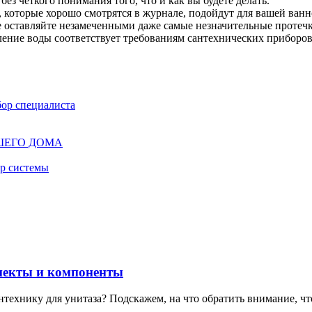
ез четкого понимания того, что и как вы будете делать.
 которые хорошо смотрятся в журнале, подойдут для вашей ван
Не оставляйте незамеченными даже самые незначительные протеч
ление воды соответствует требованиям сантехнических приборов
бор специалиста
ШЕГО ДОМА
ор системы
спекты и компоненты
антехнику для унитаза? Подскажем, на что обратить внимание, чт