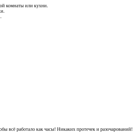
ной комнаты или кухни.
ки.
.
обы всё работало как часы! Никаких протечек и разочарований!