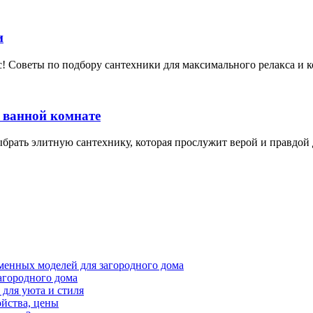
и
! Советы по подбору сантехники для максимального релакса и ко
 ванной комнате
ыбрать элитную сантехнику, которая прослужит верой и правдой
менных моделей для загородного дома
агородного дома
для уюта и стиля
ойства, цены