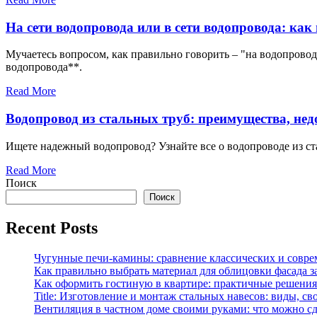
На сети водопровода или в сети водопровода: ка
Мучаетесь вопросом, как правильно говорить – "на водопровод
водопровода**.
Read More
Водопровод из стальных труб: преимущества, нед
Ищете надежный водопровод? Узнайте все о водопроводе из ста
Read More
Поиск
Поиск
Recent Posts
Чугунные печи-камины: сравнение классических и совре
Как правильно выбрать материал для облицовки фасада з
Как оформить гостиную в квартире: практичные решения 
Title: Изготовление и монтаж стальных навесов: виды, св
Вентиляция в частном доме своими руками: что можно сд