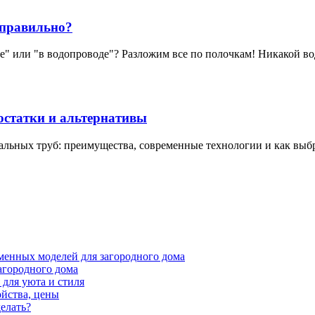
к правильно?
е" или "в водопроводе"? Разложим все по полочкам! Никакой во
остатки и альтернативы
льных труб: преимущества, современные технологии и как выбра
менных моделей для загородного дома
агородного дома
для уюта и стиля
ойства, цены
елать?