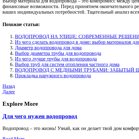
Выбор материала для водопровода – это компромисс между цен
финансовые возможности. Перед принятием окончательного реш
ваших индивидуальных потребностей. Тщательный анализ всех
Похожие статьи:
ВОДОПРОВОД НА УЛИЦЕ: СОВРЕМЕННЫЕ РЕШЕН
Из чего сделать водопровод в доме: выбор материалов д
Диаметр водопровода для дома
Выбор диаметра трубы для водопровода
Из чего лучше трубы для водопровода
Выбор труб для систем отопления частного дома
ВОДОПРОВОД С МЕДНЫМИ ТРУБАМИ: ЗАБЫТЫЙ 
Прокладка наружного водопровода
Навигация
Предыдущая
Назад
запись
Следующая
Далее
по
запись
записям
Explore More
Для чего нужен водопровод
Водопровод – это жизнь! Узнай, как он делает твой дом комфор
Read More