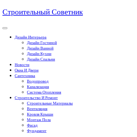
Перейти
Строительный Советник
к
содержимому
Дизайн Интерьера
Дизайн Гостиной
Дизайн Ванной
Дизайн Кухни
Дизайн Спальни
Новости
Окна И Двери
Сантехника
Водопровод
Канализация
Система Отопления
Строительство И Ремонт
Строительные Материалы
Вентиляция
Кровля Крыши
Монтаж Пола
Фасад
Фундамент