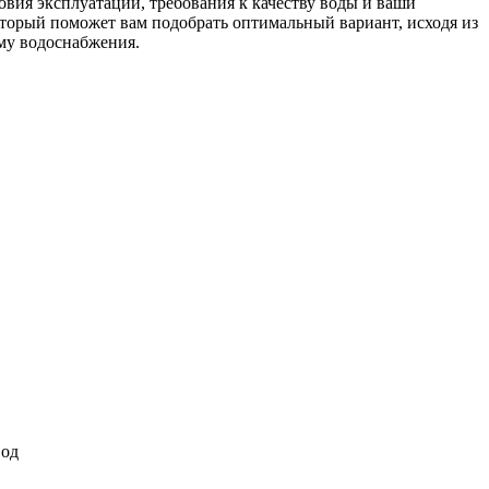
вия эксплуатации, требования к качеству воды и ваши
торый поможет вам подобрать оптимальный вариант, исходя из
му водоснабжения.
вод