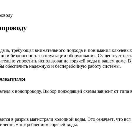
роводу
опроводу
адача‚ требующая внимательного подхода и понимания ключевы
‚ но и безопасность эксплуатации оборудования. Существует нес
тельно упростить использование горячей воды в вашем доме. В
бы обеспечить надежную и бесперебойную работу системы.
евателя
теля к водопроводу. Выбор подходящей схемы зависит от типа 
ся в разрыв магистрали холодной воды. Это означает‚ что вся 
ниченным потреблением горячей воды.