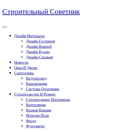
Перейти
Строительный Советник
к
содержимому
Дизайн Интерьера
Дизайн Гостиной
Дизайн Ванной
Дизайн Кухни
Дизайн Спальни
Новости
Окна И Двери
Сантехника
Водопровод
Канализация
Система Отопления
Строительство И Ремонт
Строительные Материалы
Вентиляция
Кровля Крыши
Монтаж Пола
Фасад
Фундамент