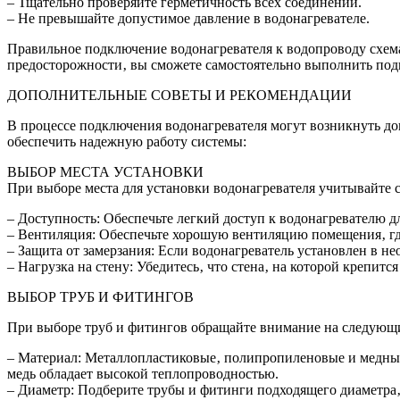
– Тщательно проверяйте герметичность всех соединений.
– Не превышайте допустимое давление в водонагревателе.
Правильное подключение водонагревателя к водопроводу схема
предосторожности‚ вы сможете самостоятельно выполнить подк
ДОПОЛНИТЕЛЬНЫЕ СОВЕТЫ И РЕКОМЕНДАЦИИ
В процессе подключения водонагревателя могут возникнуть до
обеспечить надежную работу системы:
ВЫБОР МЕСТА УСТАНОВКИ
При выборе места для установки водонагревателя учитывайте
– Доступность: Обеспечьте легкий доступ к водонагревателю д
– Вентиляция: Обеспечьте хорошую вентиляцию помещения‚ где 
– Защита от замерзания: Если водонагреватель установлен в н
– Нагрузка на стену: Убедитесь‚ что стена‚ на которой крепитс
ВЫБОР ТРУБ И ФИТИНГОВ
При выборе труб и фитингов обращайте внимание на следующи
– Материал: Металлопластиковые‚ полипропиленовые и медные
медь обладает высокой теплопроводностью.
– Диаметр: Подберите трубы и фитинги подходящего диаметра‚