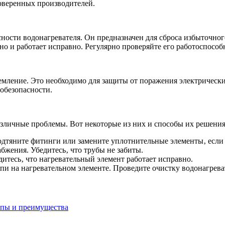
роверенных производителей.
ости водонагревателя. Он предназначен для сброса избыточного
о и работает исправно. Регулярно проверяйте его работоспособ
земление. Это необходимо для защиты от поражения электрическ
обезопасности.
азличные проблемы. Вот некоторые из них и способы их решения
Подтяните фитинги или замените уплотнительные элементы‚ если
бжения. Убедитесь‚ что трубы не забиты.
дитесь‚ что нагревательный элемент работает исправно.
и на нагревательном элементе. Проведите очистку водонагрева
ипы и преимущества