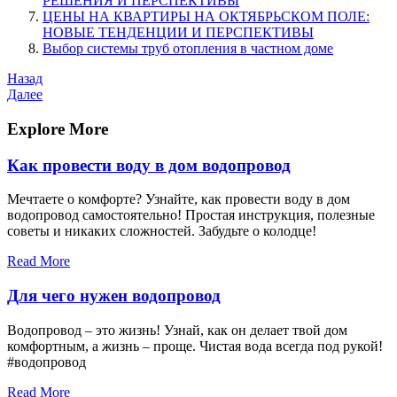
РЕШЕНИЯ И ПЕРСПЕКТИВЫ
ЦЕНЫ НА КВАРТИРЫ НА ОКТЯБРЬСКОМ ПОЛЕ:
НОВЫЕ ТЕНДЕНЦИИ И ПЕРСПЕКТИВЫ
Выбор системы труб отопления в частном доме
Навигация
Предыдущая
Назад
запись
Следующая
Далее
по
запись
записям
Explore More
Как провести воду в дом водопровод
Мечтаете о комфорте? Узнайте, как провести воду в дом
водопровод самостоятельно! Простая инструкция, полезные
советы и никаких сложностей. Забудьте о колодце!
Read More
Для чего нужен водопровод
Водопровод – это жизнь! Узнай, как он делает твой дом
комфортным, а жизнь – проще. Чистая вода всегда под рукой!
#водопровод
Read More