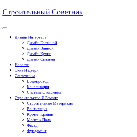
Перейти
Строительный Советник
к
содержимому
Дизайн Интерьера
Дизайн Гостиной
Дизайн Ванной
Дизайн Кухни
Дизайн Спальни
Новости
Окна И Двери
Сантехника
Водопровод
Канализация
Система Отопления
Строительство И Ремонт
Строительные Материалы
Вентиляция
Кровля Крыши
Монтаж Пола
Фасад
Фундамент