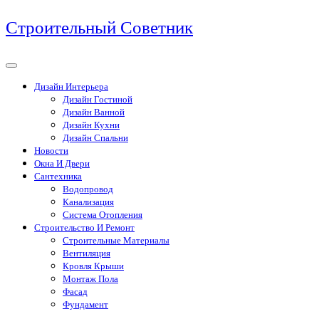
Перейти
Строительный Советник
к
содержимому
Дизайн Интерьера
Дизайн Гостиной
Дизайн Ванной
Дизайн Кухни
Дизайн Спальни
Новости
Окна И Двери
Сантехника
Водопровод
Канализация
Система Отопления
Строительство И Ремонт
Строительные Материалы
Вентиляция
Кровля Крыши
Монтаж Пола
Фасад
Фундамент