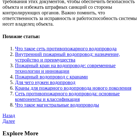
требования этих документов, чтобы обеспечить безопасность
объекта и избежать штрафных санкций со стороны
контролирующих органов. Важно помнить, что
ответственность за исправность и работоспособность системы
несет владелец объекта.
Похожие статьи:
Что такое сеть противопожарного водопровода
Внутренний пожарный водопровод: назначение,
устройство и преимущества
Пожарный кран на водопроводе: современные
технологии и инновации
Пожарный водопровод с кранами
Для чего нужен водопровод
Краны для пожарного водопровода нового поколения
Сеть противопожарного водопровода: основные
компоненты и классификация
Что такое магистральные водопроводы
Навигация
Предыдущая
Назад
запись
Следующая
Далее
по
запись
записям
Explore More