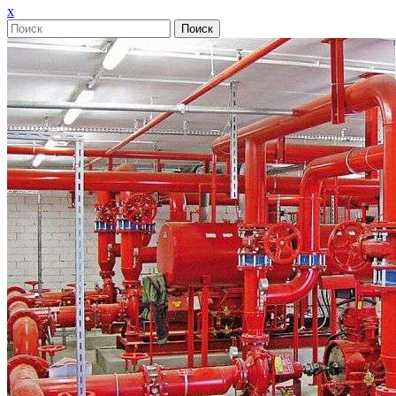
Закрыть
x
меню
Поиск