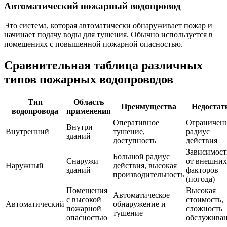
Автоматический пожарный водопровод
Это система, которая автоматически обнаруживает пожар и
начинает подачу воды для тушения. Обычно используется в
помещениях с повышенной пожарной опасностью.
Сравнительная таблица различных
типов пожарных водопроводов
Тип
Область
Преимущества
Недостат
водопровода
применения
Оперативное
Ограничен
Внутри
Внутренний
тушение,
радиус
зданий
доступность
действия
Зависимост
Большой радиус
Снаружи
от внешних
Наружный
действия, высокая
зданий
факторов
производительность
(погода)
Помещения
Высокая
Автоматическое
с высокой
стоимость,
Автоматический
обнаружение и
пожарной
сложность
тушение
опасностью
обслужива