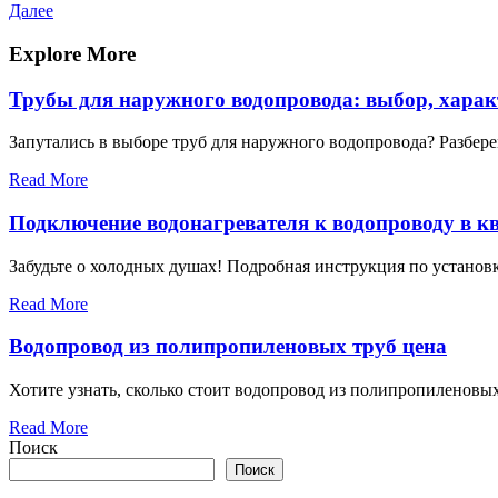
запись
Следующая
Далее
по
запись
записям
Explore More
Трубы для наружного водопровода: выбор, хара
Запутались в выборе труб для наружного водопровода? Разбер
Read More
Подключение водонагревателя к водопроводу в к
Забудьте о холодных душах! Подробная инструкция по установк
Read More
Водопровод из полипропиленовых труб цена
Хотите узнать, сколько стоит водопровод из полипропиленовы
Read More
Поиск
Поиск