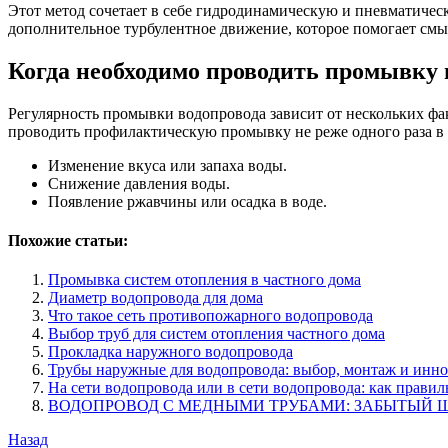
Этот метод сочетает в себе гидродинамическую и пневматичес
дополнительное турбулентное движение, которое помогает смыв
Когда необходимо проводить промывку 
Регулярность промывки водопровода зависит от нескольких фак
проводить профилактическую промывку не реже одного раза в
Изменение вкуса или запаха воды.
Снижение давления воды.
Появление ржавчины или осадка в воде.
Похожие статьи:
Промывка систем отопления в частного дома
Диаметр водопровода для дома
Что такое сеть противопожарного водопровода
Выбор труб для систем отопления частного дома
Прокладка наружного водопровода
Трубы наружные для водопровода: выбор, монтаж и инн
На сети водопровода или в сети водопровода: как правил
ВОДОПРОВОД С МЕДНЫМИ ТРУБАМИ: ЗАБЫТЫЙ 
Навигация
Предыдущая
Назад