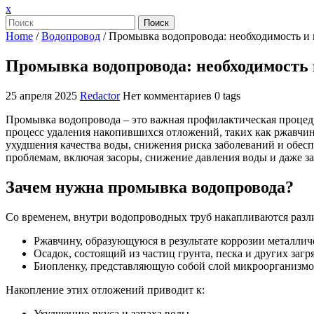
Закрыть
x
меню
Поиск
Home
/
Водопровод
/
Промывка водопровода: необходимость и
Промывка водопровода: необходимость
25 апреля 2025
Redactor
Нет комментариев
0 tags
Промывка водопровода – это важная профилактическая процеду
процесс удаления накопившихся отложений, таких как ржавчин
ухудшения качества воды, снижения риска заболеваний и обе
проблемам, включая засоры, снижение давления воды и даже з
Зачем нужна промывка водопровода?
Со временем, внутри водопроводных труб накапливаются разли
Ржавчину, образующуюся в результате коррозии металлич
Осадок, состоящий из частиц грунта, песка и других загр
Биопленку, представляющую собой слой микроорганизмов
Накопление этих отложений приводит к:
Ухудшению вкуса и запаха воды.