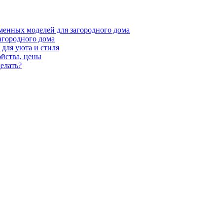
менных моделей для загородного дома
агородного дома
для уюта и стиля
ойства, цены
елать?