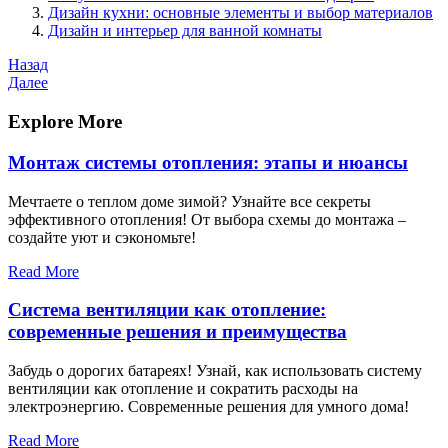
Дизайн кухни: основные элементы и выбор материалов
Дизайн и интерьер для ванной комнаты
Навигация
Предыдущая
Назад
запись
Следующая
Далее
по
запись
записям
Explore More
Монтаж системы отопления: этапы и нюансы
Мечтаете о теплом доме зимой? Узнайте все секреты
эффективного отопления! От выбора схемы до монтажа –
создайте уют и сэкономьте!
Read More
Система вентиляции как отопление:
современные решения и преимущества
Забудь о дорогих батареях! Узнай, как использовать систему
вентиляции как отопление и сократить расходы на
электроэнергию. Современные решения для умного дома!
Read More