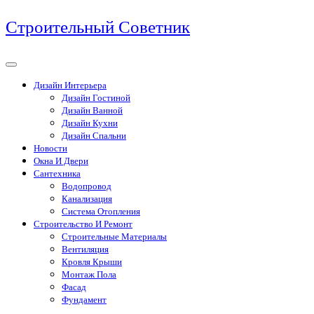
Перейти
Строительный Советник
к
содержимому
Дизайн Интерьера
Дизайн Гостиной
Дизайн Ванной
Дизайн Кухни
Дизайн Спальни
Новости
Окна И Двери
Сантехника
Водопровод
Канализация
Система Отопления
Строительство И Ремонт
Строительные Материалы
Вентиляция
Кровля Крыши
Монтаж Пола
Фасад
Фундамент