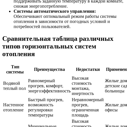
поддерживать заданную температуру в каждой комнате,
снижая энергопотребление.
Системы автоматического управления:
Обеспечивают оптимальный режим работы системы
отопления в зависимости от погодных условий и
потребностей пользователей.
Сравнительная таблица различных
типов горизонтальных систем
отопления
Тип
Преимущества
Недостатки
Применен
системы
Высокая
Равномерный
Жилые дом
Водяной
стоимость
прогрев, комфорт,
детские са
теплый пол
монтажа,
энергоэффективность
больницы
инертность
Быстрый прогрев,
Неравномерный
Настенное
возможность
прогрев,
Жилые дом
отопление
регулировки
ограниченная
офисы
температуры
площадь
Высокая
Минимальные
стоимость,
Жилые дом