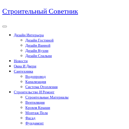
Перейти
Строительный Советник
к
содержимому
Дизайн Интерьера
Дизайн Гостиной
Дизайн Ванной
Дизайн Кухни
Дизайн Спальни
Новости
Окна И Двери
Сантехника
Водопровод
Канализация
Система Отопления
Строительство И Ремонт
Строительные Материалы
Вентиляция
Кровля Крыши
Монтаж Пола
Фасад
Фундамент