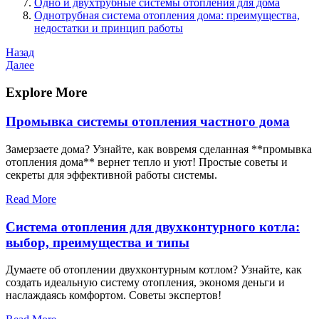
Одно и двухтрубные системы отопления для дома
Однотрубная система отопления дома: преимущества,
недостатки и принцип работы
Навигация
Предыдущая
Назад
запись
Следующая
Далее
по
запись
записям
Explore More
Промывка системы отопления частного дома
Замерзаете дома? Узнайте, как вовремя сделанная **промывка
отопления дома** вернет тепло и уют! Простые советы и
секреты для эффективной работы системы.
Read More
Система отопления для двухконтурного котла:
выбор, преимущества и типы
Думаете об отоплении двухконтурным котлом? Узнайте, как
создать идеальную систему отопления, экономя деньги и
наслаждаясь комфортом. Советы экспертов!