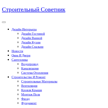
Перейти
Строительный Советник
к
содержимому
Дизайн Интерьера
Дизайн Гостиной
Дизайн Ванной
Дизайн Кухни
Дизайн Спальни
Новости
Окна И Двери
Сантехника
Водопровод
Канализация
Система Отопления
Строительство И Ремонт
Строительные Материалы
Вентиляция
Кровля Крыши
Монтаж Пола
Фасад
Фундамент