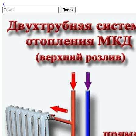
Закрыть
x
меню
Поиск