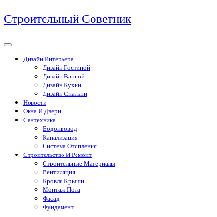
Перейти
Строительный Советник
к
содержимому
Дизайн Интерьера
Дизайн Гостиной
Дизайн Ванной
Дизайн Кухни
Дизайн Спальни
Новости
Окна И Двери
Сантехника
Водопровод
Канализация
Система Отопления
Строительство И Ремонт
Строительные Материалы
Вентиляция
Кровля Крыши
Монтаж Пола
Фасад
Фундамент