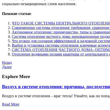
социально незащищенных слоев населения․
Похожие статьи:
ЧТО ТАКОЕ СИСТЕМЫ ЦЕНТРАЛЬНОГО ОТОПЛЕН
Современные системы отопления: требования, сравнение
Автономное отопление: преимущества, типы и сравнение
Система отопления частного дома: инновационные подх
Что нужно для создания эффективной и надежной систе
Выбор и установка системы отопления: ключевые аспект
СИСТЕМА ОТОПЛЕНИЯ ЧАСТНОГО ДОМА: ОПТИ
Отопление водяными полами квартиры от центрального 
Навигация
Предыдущая
Назад
запись
Следующая
Далее
по
запись
записям
Explore More
Воздух в системе отопления: причины, последств
Воздух в системе отопления – враг тепла! Узнайте, как он поп
Read More