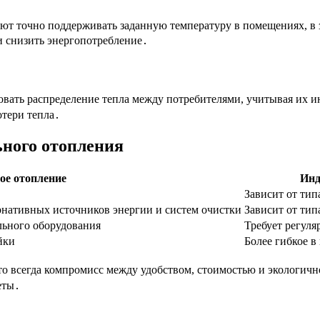
ют точно поддерживать заданную температуру в помещениях, в 
и снизить энергопотребление․
вать распределение тепла между потребителями, учитывая их и
отери тепла․
ьного отопления
ое отопление
Инд
Зависит от тип
нативных источников энергии и систем очистки
Зависит от тип
льного оборудования
Требует регуля
йки
Более гибкое 
о всегда компромисс между удобством, стоимостью и экологич
еты․