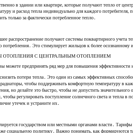
венно в здании или квартире, которые получают тепло от центр
атуру и расход тепла индивидуально для каждого потребителя,
тить только за фактически потребленное тепло․
шее распространение получают системы поквартирного учета те
го потребления․ Это стимулирует жильцов к более осознанному 
Ы ОТОПЛЕНИЯ С ЦЕНТРАЛЬНЫМ ОТОПЛЕНИЕМ
вы можете предпринять ряд мер для повышения эффективности и
 снизить потери тепла․ Это один из самых эффективных способ
а радиаторы, чтобы поддерживать комфортную температуру в ка
ия, но делайте это быстро, чтобы не допустить значительного
 чтобы регулировать поступление солнечного света и тепла в 
личие утечек и устраните их․
ируется государством или местными органами власти․ Тарифы м
также социальную политику․ Важно понимать, как формируются 