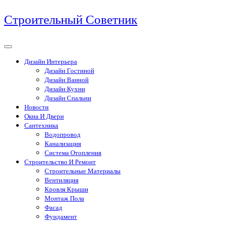
Перейти
Строительный Советник
к
содержимому
Дизайн Интерьера
Дизайн Гостиной
Дизайн Ванной
Дизайн Кухни
Дизайн Спальни
Новости
Окна И Двери
Сантехника
Водопровод
Канализация
Система Отопления
Строительство И Ремонт
Строительные Материалы
Вентиляция
Кровля Крыши
Монтаж Пола
Фасад
Фундамент