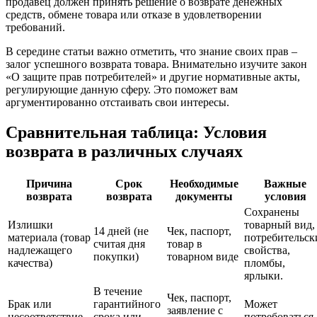
продавец должен принять решение о возврате денежных
средств, обмене товара или отказе в удовлетворении
требований.
В середине статьи важно отметить, что знание своих прав –
залог успешного возврата товара. Внимательно изучите закон
«О защите прав потребителей» и другие нормативные акты,
регулирующие данную сферу. Это поможет вам
аргументированно отстаивать свои интересы.
Сравнительная таблица: Условия
возврата в различных случаях
Причина
Срок
Необходимые
Важные
возврата
возврата
документы
условия
Сохранены
Излишки
товарный вид,
14 дней (не
Чек, паспорт,
материала (товар
потребительск
считая дня
товар в
надлежащего
свойства,
покупки)
товарном виде
качества)
пломбы,
ярлыки.
В течение
Чек, паспорт,
Брак или
гарантийного
Может
заявление с
несоответствие
срока или
потребоваться