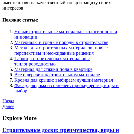
имеете право на качественный товар и защиту своих
интересов.
Похожие статьи:
Новые строительные материалы: экологичность и
инновации
Материалы и горные породы в строительстве
Металл для строительных материалов: новые
перспективы и неожиданные решения
Таблица строительных материалов с
теплопроводностью
Материал для стяжки пола в квартире
Все о дереве как строительном материале
Кровля для крыши: выбираем лучший материал
Фасад для дома из панелей: преимущества, виды и
выбор
Навигация
Предыдущая
Назад
запись
Следующая
Далее
по
запись
записям
Explore More
Строительные доски: преимущества, виды и