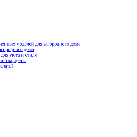
менных моделей для загородного дома
агородного дома
для уюта и стиля
ойства, цены
елать?