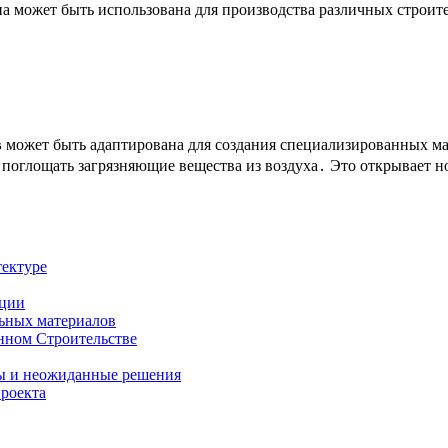
 может быть использована для производства различных строите
в
может быть адаптирована для создания специализированных ма
поглощать загрязняющие вещества из воздуха․ Это открывает н
тектуре
ации
льных материалов
нном Строительстве
вы и неожиданные решения
роекта