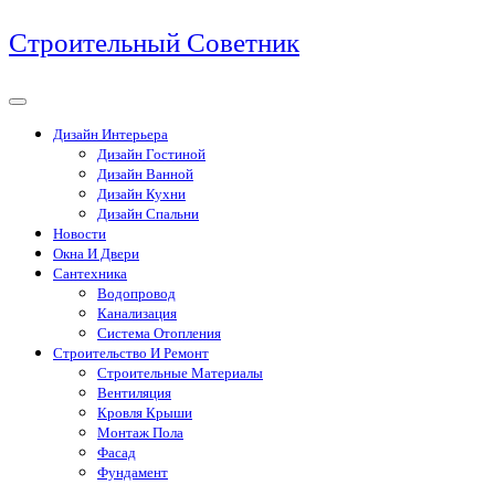
Перейти
Строительный Советник
к
содержимому
Дизайн Интерьера
Дизайн Гостиной
Дизайн Ванной
Дизайн Кухни
Дизайн Спальни
Новости
Окна И Двери
Сантехника
Водопровод
Канализация
Система Отопления
Строительство И Ремонт
Строительные Материалы
Вентиляция
Кровля Крыши
Монтаж Пола
Фасад
Фундамент