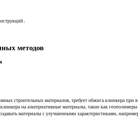
онструкций․
нных методов
я
овных строительных материалов, требует обжига клинкера при 
 клинкера на альтернативные материалы, такие как геополимеры
т создавать материалы с улучшенными характеристиками, наприм