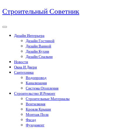
Перейти
Строительный Советник
к
содержимому
Дизайн Интерьера
Дизайн Гостиной
Дизайн Ванной
Дизайн Кухни
Дизайн Спальни
Новости
Окна И Двери
Сантехника
Водопровод
Канализация
Система Отопления
Строительство И Ремонт
Строительные Материалы
Вентиляция
Кровля Крыши
Монтаж Пола
Фасад
Фундамент