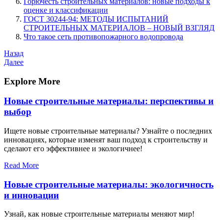
Горючесть строительных материалов: новые подходы к
оценке и классификации
ГОСТ 30244-94: МЕТОДЫ ИСПЫТАНИЙ
СТРОИТЕЛЬНЫХ МАТЕРИАЛОВ ‒ НОВЫЙ ВЗГЛЯД
Что такое сеть противопожарного водопровода
Навигация
Предыдущая
Назад
запись
Следующая
Далее
по
запись
записям
Explore More
Новые строительные материалы: перспективы и
выбор
Ищете новые строительные материалы? Узнайте о последних
инновациях, которые изменят ваш подход к строительству и
сделают его эффективнее и экологичнее!
Read More
Новые строительные материалы: экологичность
и инновации
Узнай, как новые строительные материалы меняют мир!