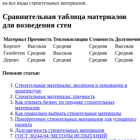
на все виды строительных материалов․
Сравнительная таблица материалов
для возведения стен
Материал
Прочность
Теплоизоляция
Стоимость
Долговечн
Кирпич
Высокая
Средняя
Средняя
Высокая
Газобетон
Средняя
Высокая
Средняя
Средняя
Дерево
Средняя
Средняя
Средняя
Средняя
Похожие статьи:
Строительные материалы: эволюция и инновации в
архитектуре
Строительные материалы: прочность
Как открыть бизнес по продаже строительных
материалов
Как правильно выбрать строительные материалы
Приобретение строительных материалов для успешного
проекта
Долговечность строительных материалов
ГОСТ 30244-94: МЕТОДЫ ИСПЫТАНИЙ