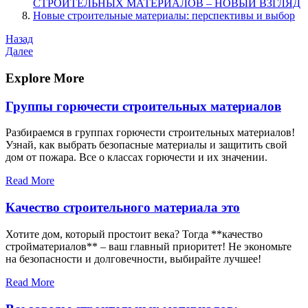
СТРОИТЕЛЬНЫХ МАТЕРИАЛОВ ‒ НОВЫЙ ВЗГЛЯД
Новые строительные материалы: перспективы и выбор
Навигация
Предыдущая
Назад
запись
Следующая
Далее
по
запись
записям
Explore More
Группы горючести строительных материалов
Разбираемся в группах горючести строительных материалов!
Узнай, как выбрать безопасные материалы и защитить свой
дом от пожара. Все о классах горючести и их значении.
Read More
Качество строительного материала это
Хотите дом, который простоит века? Тогда **качество
стройматериалов** – ваш главный приоритет! Не экономьте
на безопасности и долговечности, выбирайте лучшее!
Read More