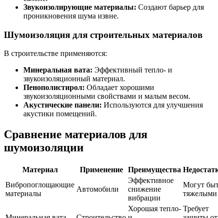
Звукоизолирующие материалы:
Создают барьер для
проникновения шума извне.
Шумоизоляция для строительных материалов
В строительстве применяются:
Минеральная вата:
Эффективный тепло- и
звукоизоляционный материал.
Пенополистирол:
Обладает хорошими
звукоизоляционными свойствами и малым весом.
Акустические панели:
Используются для улучшения
акустики помещений.
Сравнение материалов для
шумоизоляции
Материал
Применение
Преимущества
Недостат
Эффективное
Вибропоглощающие
Могут бы
Автомобили
снижение
материалы
тяжелыми
вибрации
Хорошая тепло-
Требует
Минеральная вата
Строительство
и
защиты от