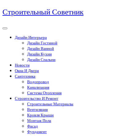
Перейти
Строительный Советник
к
содержимому
Дизайн Интерьера
Дизайн Гостиной
Дизайн Ванной
Дизайн Кухни
Дизайн Спальни
Новости
Окна И Двери
Сантехника
Водопровод
Канализация
Система Отопления
Строительство И Ремонт
Строительные Материалы
Вентиляция
Кровля Крыши
Монтаж Пола
Фасад
Фундамент