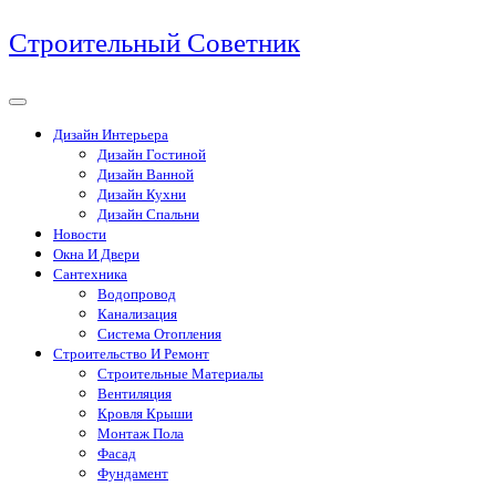
Перейти
Строительный Советник
к
содержимому
Дизайн Интерьера
Дизайн Гостиной
Дизайн Ванной
Дизайн Кухни
Дизайн Спальни
Новости
Окна И Двери
Сантехника
Водопровод
Канализация
Система Отопления
Строительство И Ремонт
Строительные Материалы
Вентиляция
Кровля Крыши
Монтаж Пола
Фасад
Фундамент