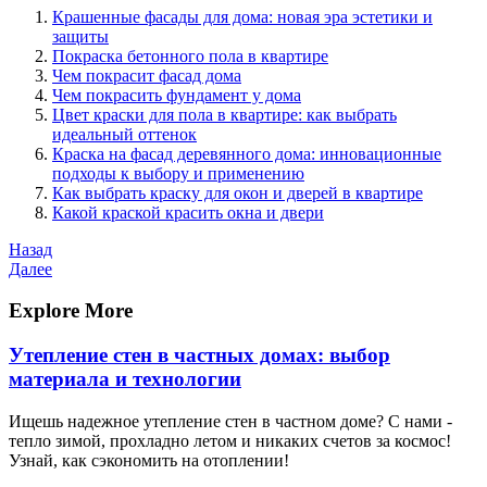
Крашенные фасады для дома: новая эра эстетики и
защиты
Покраска бетонного пола в квартире
Чем покрасит фасад дома
Чем покрасить фундамент у дома
Цвет краски для пола в квартире: как выбрать
идеальный оттенок
Краска на фасад деревянного дома: инновационные
подходы к выбору и применению
Как выбрать краску для окон и дверей в квартире
Какой краской красить окна и двери
Навигация
Предыдущая
Назад
запись
Следующая
Далее
по
запись
записям
Explore More
Утепление стен в частных домах: выбор
материала и технологии
Ищешь надежное утепление стен в частном доме? С нами -
тепло зимой, прохладно летом и никаких счетов за космос!
Узнай, как сэкономить на отоплении!