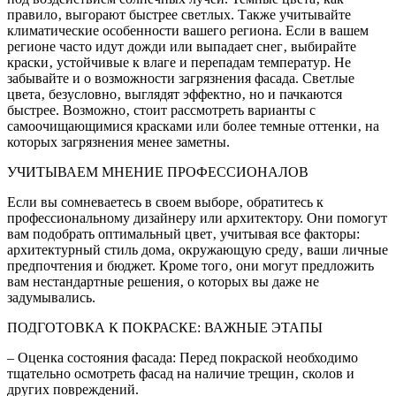
правило‚ выгорают быстрее светлых. Также учитывайте
климатические особенности вашего региона. Если в вашем
регионе часто идут дожди или выпадает снег‚ выбирайте
краски‚ устойчивые к влаге и перепадам температур. Не
забывайте и о возможности загрязнения фасада. Светлые
цвета‚ безусловно‚ выглядят эффектно‚ но и пачкаются
быстрее. Возможно‚ стоит рассмотреть варианты с
самоочищающимися красками или более темные оттенки‚ на
которых загрязнения менее заметны.
УЧИТЫВАЕМ МНЕНИЕ ПРОФЕССИОНАЛОВ
Если вы сомневаетесь в своем выборе‚ обратитесь к
профессиональному дизайнеру или архитектору. Они помогут
вам подобрать оптимальный цвет‚ учитывая все факторы:
архитектурный стиль дома‚ окружающую среду‚ ваши личные
предпочтения и бюджет. Кроме того‚ они могут предложить
вам нестандартные решения‚ о которых вы даже не
задумывались.
ПОДГОТОВКА К ПОКРАСКЕ: ВАЖНЫЕ ЭТАПЫ
– Оценка состояния фасада: Перед покраской необходимо
тщательно осмотреть фасад на наличие трещин‚ сколов и
других повреждений.