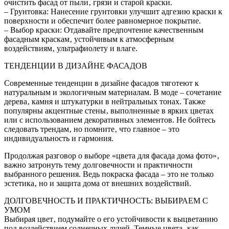
очистить фасад от пыли‚ грязи и старой краски.
– Грунтовка: Нанесение грунтовки улучшит адгезию краски к
поверхности и обеспечит более равномерное покрытие.
– Выбор краски: Отдавайте предпочтение качественным
фасадным краскам‚ устойчивым к атмосферным
воздействиям‚ ультрафиолету и влаге.
ТЕНДЕНЦИИ В ДИЗАЙНЕ ФАСАДОВ
Современные тенденции в дизайне фасадов тяготеют к
натуральным и экологичным материалам. В моде – сочетание
дерева‚ камня и штукатурки в нейтральных тонах. Также
популярны акцентные стены‚ выполненные в ярких цветах
или с использованием декоративных элементов. Не бойтесь
следовать трендам‚ но помните‚ что главное – это
индивидуальность и гармония.
Продолжая разговор о выборе «цвета для фасада дома фото»‚
важно затронуть тему долговечности и практичности
выбранного решения. Ведь покраска фасада – это не только
эстетика‚ но и защита дома от внешних воздействий.
ДОЛГОВЕЧНОСТЬ И ПРАКТИЧНОСТЬ: ВЫБИРАЕМ С
УМОМ
Выбирая цвет‚ подумайте о его устойчивости к выцветанию
под воздействием солнечных лучей. Темные цвета‚ как