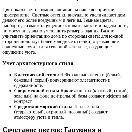
Цвет оказывает огромное влияние на наше восприятие
пространства. Светлые оттенки визуально увеличивают дом‚
делают его более воздушным и легким. Темные цвета‚
наоборот‚ создают ощущение основательности и надежности‚
но могут визуально уменьшить размеры здания. Важно
учитывать ориентацию дома по сторонам света: для южной
стороны подойдут более холодные оттенки‚ отражающие
солнечные лучи‚ а для северной – теплые‚ создающие
ощущение уюта.
Учет архитектурного стиля
Классический стиль:
Нейтральные оттенки (белый‚
бежевый‚ серый) подчеркивают элегантность и
сдержанность.
Современный стиль:
Яркие акценты (красный‚ синий‚
зеленый) на фоне нейтральной базы создают эффектный
контраст.
Средиземноморский стиль:
Теплые тона
(терракотовый‚ охристый‚ песочный) создают
атмосферу уюта и тепла.
Сочетание цветов: Гармония и