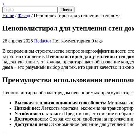
Закрыть
x
меню
Поиск
Home
/
Фасад
/
Пенополистирол для утепления стен дома
Пенополистирол для утепления стен до
26 апреля 2025
Redactor
Нет комментариев
0 tags
В современном строительстве вопрос энергоэффективности сто
затрат на отопление.
Пенополистирол для утепления стен до
надежную защиту от холода, предотвращает образование конд
дома
– это разумный выбор для тех, кто ценит качество и экон
Преимущества использования пенопол
Пенополистирол обладает рядом неоспоримых преимуществ, ко
Высокая теплоизоляционная способность:
Минимальные
Низкий вес:
Легкость монтажа, экономия на транспортир
Устойчивость к влаге:
Предотвращает гниение и образов
Долговечность:
Сохраняет свои свойства на протяжении 
Доступная цена:
Экономичное решение для утепления до