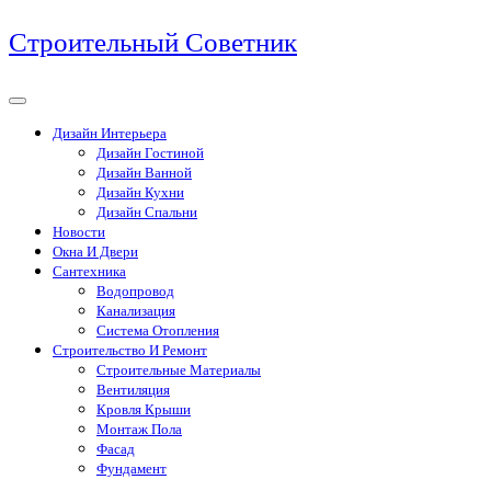
Перейти
Строительный Советник
к
содержимому
Дизайн Интерьера
Дизайн Гостиной
Дизайн Ванной
Дизайн Кухни
Дизайн Спальни
Новости
Окна И Двери
Сантехника
Водопровод
Канализация
Система Отопления
Строительство И Ремонт
Строительные Материалы
Вентиляция
Кровля Крыши
Монтаж Пола
Фасад
Фундамент