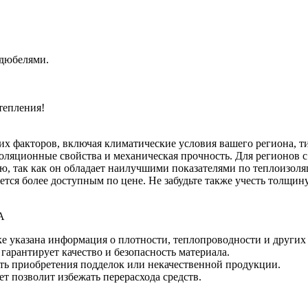
 дюбелями.
тепления!
их факторов, включая климатические условия вашего региона, т
золяционные свойства и механическая прочность. Для регионов 
, так как он обладает наилучшими показателями по теплоизоля
тся более доступным по цене. Не забудьте также учесть толщин
А
ке указана информация о плотности, теплопроводности и других
гарантирует качество и безопасность материала.
ть приобретения подделок или некачественной продукции.
т позволит избежать перерасхода средств.