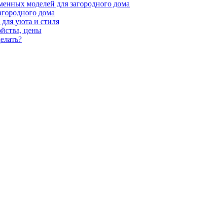
менных моделей для загородного дома
агородного дома
для уюта и стиля
ойства, цены
елать?