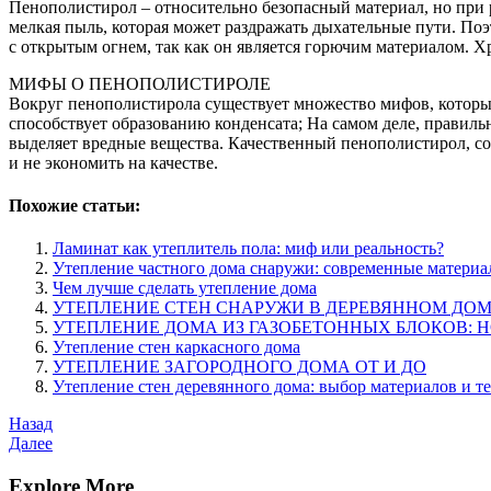
Пенополистирол – относительно безопасный материал, но при 
мелкая пыль, которая может раздражать дыхательные пути. Поэ
с открытым огнем, так как он является горючим материалом. 
МИФЫ О ПЕНОПОЛИСТИРОЛЕ
Вокруг пенополистирола существует множество мифов, которые
способствует образованию конденсата; На самом деле, правил
выделяет вредные вещества. Качественный пенополистирол, со
и не экономить на качестве.
Похожие статьи:
Ламинат как утеплитель пола: миф или реальность?
Утепление частного дома снаружи: современные материа
Чем лучше сделать утепление дома
УТЕПЛЕНИЕ СТЕН СНАРУЖИ В ДЕРЕВЯННОМ ДО
УТЕПЛЕНИЕ ДОМА ИЗ ГАЗОБЕТОННЫХ БЛОКОВ:
Утепление стен каркасного дома
УТЕПЛЕНИЕ ЗАГОРОДНОГО ДОМА ОТ И ДО
Утепление стен деревянного дома: выбор материалов и т
Навигация
Предыдущая
Назад
запись
Следующая
Далее
по
запись
записям
Explore More