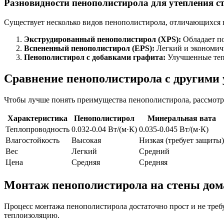
Разновидности пенополистирола для утепления с
Существует несколько видов пенополистирола, отличающихся 
Экструдированный пенополистирол (XPS):
Обладает п
Вспененный пенополистирол (EPS):
Легкий и экономич
Пенополистирол с добавками графита:
Улучшенные теп
Сравнение пенополистирола с другими
Чтобы лучше понять преимущества пенополистирола, рассмотр
Характеристика
Пенополистирол
Минеральная вата
Теплопроводность
0.032-0.04 Вт/(м·К)
0.035-0.045 Вт/(м·К)
Влагостойкость
Высокая
Низкая (требует защиты)
Вес
Легкий
Средний
Цена
Средняя
Средняя
Монтаж пенополистирола на стены дом
Процесс монтажа пенополистирола достаточно прост и не треб
теплоизоляцию.