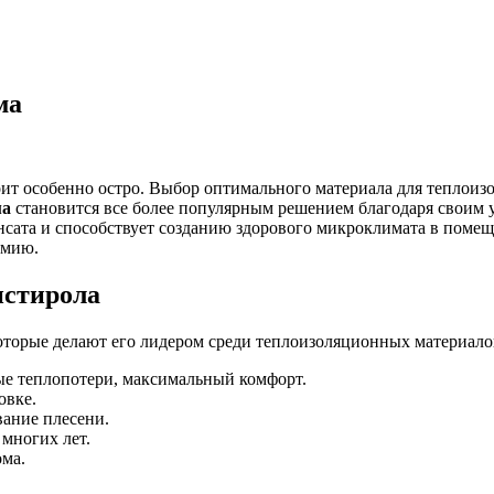
ма
ит особенно остро. Выбор оптимального материала для теплоиз
ма
становится все более популярным решением благодаря своим 
енсата и способствует созданию здорового микроклимата в пом
омию.
истирола
торые делают его лидером среди теплоизоляционных материало
 теплопотери, максимальный комфорт.
овке.
ание плесени.
многих лет.
ма.