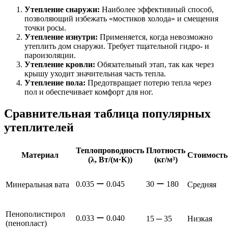
Утепление снаружи:
Наиболее эффективный способ,
позволяющий избежать «мостиков холода» и смещения
точки росы.
Утепление изнутри:
Применяется, когда невозможно
утеплить дом снаружи. Требует тщательной гидро- и
пароизоляции.
Утепление кровли:
Обязательный этап, так как через
крышу уходит значительная часть тепла.
Утепление пола:
Предотвращает потерю тепла через
пол и обеспечивает комфорт для ног.
Сравнительная таблица популярных
утеплителей
Теплопроводность
Плотность
Материал
Стоимость
(λ, Вт/(м·К))
(кг/м³)
0.035 ー 0.045
30 ー 180
Минеральная вата
Средняя
Пенополистирол
0.033 ー 0.040
15 ─ 35
Низкая
(пенопласт)