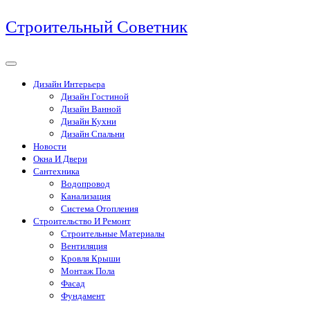
Перейти
Строительный Советник
к
содержимому
Дизайн Интерьера
Дизайн Гостиной
Дизайн Ванной
Дизайн Кухни
Дизайн Спальни
Новости
Окна И Двери
Сантехника
Водопровод
Канализация
Система Отопления
Строительство И Ремонт
Строительные Материалы
Вентиляция
Кровля Крыши
Монтаж Пола
Фасад
Фундамент