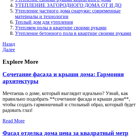
УТЕПЛЕНИЕ ЗАГОРОДНОГО ДОМА ОТ И ДО
Утепление частного дома снаружи: современные
материалы и технологии
Теплый дом для утепления
Утепляем полы в квартире своими руками
Утепление бетонного пола в квартире своими руками
Навигация
Предыдущая
Назад
запись
Следующая
Далее
по
запись
записям
Explore More
Сочетание фасада и крыши дома: Гармония
архитектуры
Мечтаешь о доме, который выглядит идеально? Узнай, как
правильно подобрать **сочетание фасада и крыши дома**,
чтобы создать гармоничный и стильный образ, который будет
радовать глаз!
Read More
Фасад отделка дома цена за квадратный метр