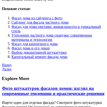
Похожие статьи:
Фасад дома из сайдинга с фото
Сайдинг для фасада частного дома
Фасад для дома цветами: живая красота и уникальный
стиль
Утепление частного дома снаружи: современные
материалы и технологии
Фасад для кирпичного дома
Фасад дома и его декор
Выбор декоративной штукатурки
Капитальный ремонт фасада дома
Навигация
Предыдущая
Назад
запись
Следующая
Далее
по
запись
записям
Explore More
Фото штукатурок фасадов домов: взгляд на
современные тенденции и практические решения
Ищете идеи для отделки фасада? Смотрите фото штукатурки
фасадов домов! От "короеда" до современных текстур –