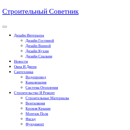
Перейти
Строительный Советник
к
содержимому
Дизайн Интерьера
Дизайн Гостиной
Дизайн Ванной
Дизайн Кухни
Дизайн Спальни
Новости
Окна И Двери
Сантехника
Водопровод
Канализация
Система Отопления
Строительство И Ремонт
Строительные Материалы
Вентиляция
Кровля Крыши
Монтаж Пола
Фасад
Фундамент