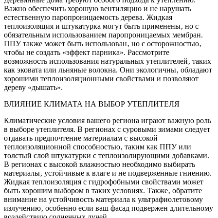
Важно обеспечить хорошую вентиляцию и не нарушать
естественную паропроницаемость дерева. Жидкая
теплоизоляция и штукатурка могут быть применены‚ но с
обязательным использованием паропроницаемых мембран.
ППУ также может быть использован‚ но с осторожностью‚
чтобы не создать «эффект парника». Рассмотрите
возможность использования натуральных утеплителей‚ таких
как эковата или льняные волокна. Они экологичны‚ обладают
хорошими теплоизоляционными свойствами и позволяют
дереву «дышать».
ВЛИЯНИЕ КЛИМАТА НА ВЫБОР УТЕПЛИТЕЛЯ
Климатические условия вашего региона играют важную роль
в выборе утеплителя. В регионах с суровыми зимами следует
отдавать предпочтение материалам с высокой
теплоизоляционной способностью‚ таким как ППУ или
толстый слой штукатурки с теплоизолирующими добавками.
В регионах с высокой влажностью необходимо выбирать
материалы‚ устойчивые к влаге и не подверженные гниению.
Жидкая теплоизоляция с гидрофобными свойствами может
быть хорошим выбором в таких условиях. Также‚ обратите
внимание на устойчивость материала к ультрафиолетовому
излучению‚ особенно если ваш фасад подвержен длительному
воздействию солнечных лучей.