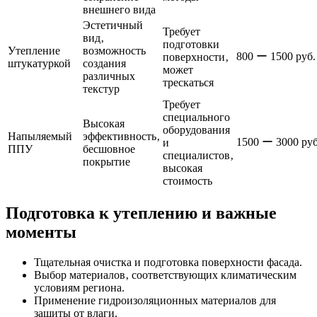
внешнего вида
Эстетичный
Требует
вид‚
подготовки
Утепление
возможность
800 ー 1500 руб.
поверхности‚
штукатуркой
создания
может
различных
трескаться
текстур
Требует
специального
Высокая
оборудования
Напыляемый
эффективность‚
1500 ー 3000 руб
и
ППУ
бесшовное
специалистов‚
покрытие
высокая
стоимость
Подготовка к утеплению и важные
моменты
Тщательная очистка и подготовка поверхности фасада.
Выбор материалов‚ соответствующих климатическим
условиям региона.
Применение гидроизоляционных материалов для
защиты от влаги.